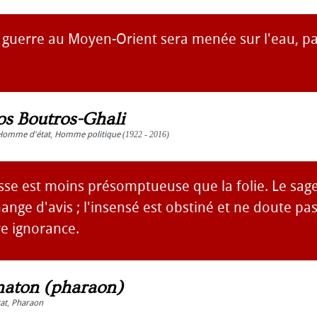
 guerre au Moyen-Orient sera menée sur l'eau, pa
os Boutros-Ghali
Homme d'état
,
Homme politique
(1922 - 2016)
esse est moins présomptueuse que la folie. Le sag
nge d'avis ; l'insensé est obstiné et ne doute pas ;
re ignorance.
aton (pharaon)
at
,
Pharaon