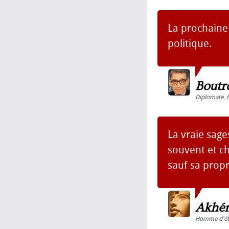
La prochaine
politique.
Boutr
Diplomate
,
La vraie sag
souvent et cha
sauf sa prop
Akhén
Homme d'ét