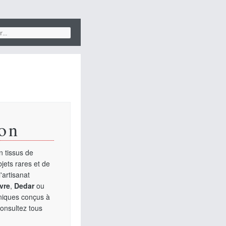
on
 tissus de
jets rares et de
'artisanat
vre
,
Dedar
ou
uniques conçus à
Consultez tous