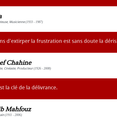
a
teuse
,
Musicienne
(1933 - 1987)
 d'extirper la frustration est sans doute la déris
ef Chahine
te
,
Cinéaste
,
Producteur
(1926 - 2008)
t la clé de la délivrance.
b Mahfouz
vain
(1911 - 2006)