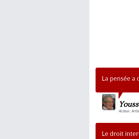
La pensée a d
Youss
Acteur
,
Artis
Le droit inte