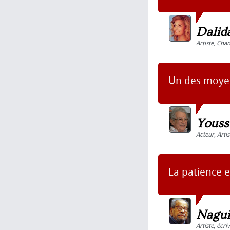
Dalid
Artiste
,
Chan
Un des moyens
Youss
Acteur
,
Artis
La patience es
Nagui
Artiste
,
écri