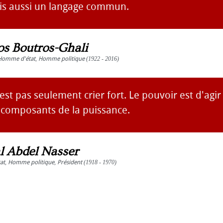
is aussi un langage commun.
os Boutros-Ghali
Homme d'état
,
Homme politique
(1922 - 2016)
est pas seulement crier fort. Le pouvoir est d'agi
s composants de la puissance.
 Abdel Nasser
at
,
Homme politique
,
Président
(1918 - 1970)