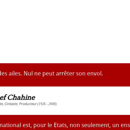
es ailes. Nul ne peut arrêter son envol.
ef Chahine
te
,
Cinéaste
,
Producteur
(1926 - 2008)
rnational est, pour le Etats, non seulement, un e