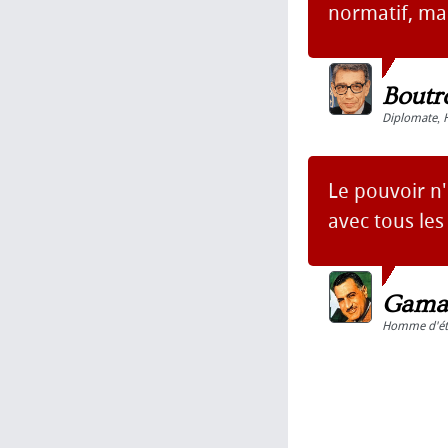
normatif, ma
Boutr
Diplomate
,
Le pouvoir n'
avec tous le
Gamal
Homme d'ét