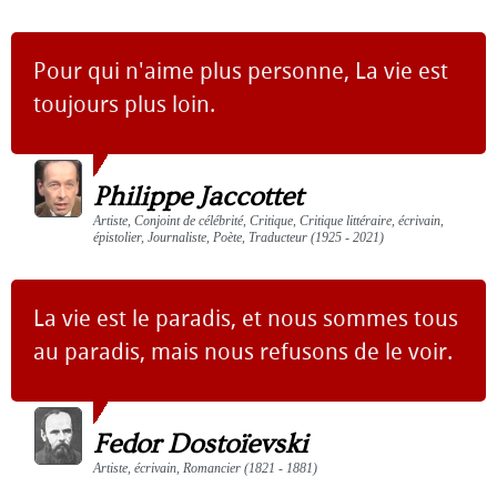
Pour qui n'aime plus personne, La vie est
toujours plus loin.
Philippe Jaccottet
Artiste, Conjoint de célébrité, Critique, Critique littéraire, écrivain,
épistolier, Journaliste, Poète, Traducteur (1925 - 2021)
La vie est le paradis, et nous sommes tous
au paradis, mais nous refusons de le voir.
Fedor Dostoïevski
Artiste, écrivain, Romancier (1821 - 1881)