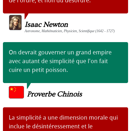
de l'ordre, et non du désordre.
Isaac Newton
Astronome, Mathématicien, Physicien, Scientifique (1642 - 1727)
On devrait gouverner un grand empire
avec autant de simplicité que l'on fait
cuire un petit poisson.
Proverbe Chinois
La simplicité a une dimension morale qui
inclue le désintéressement et le