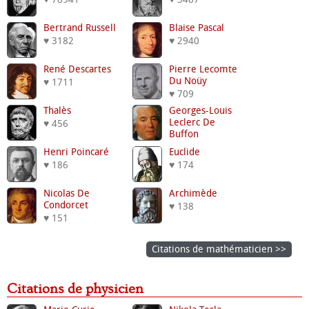
Bertrand Russell
Blaise Pascal
♥ 3182
♥ 2940
René Descartes
Pierre Lecomte
Du Noüy
♥ 1711
♥ 709
Thalès
Georges-Louis
Leclerc De
♥ 456
Buffon
♥ 376
Henri Poincaré
Euclide
♥ 186
♥ 174
Nicolas De
Archimède
Condorcet
♥ 138
♥ 151
Citations de mathématicien >>
Citations de physicien