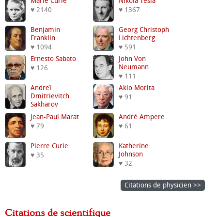
Marie Curie
Nikola Tesla
♥ 2140
♥ 1367
Benjamin
Georg Christoph
Franklin
Lichtenberg
♥ 1094
♥ 591
Ernesto Sabato
John Von
Neumann
♥ 126
♥ 111
Andreï
Akio Morita
Dmitrievitch
♥ 91
Sakharov
♥ 109
Jean-Paul Marat
André Ampere
♥ 79
♥ 61
Pierre Curie
Katherine
Johnson
♥ 35
♥ 32
Citations de physicien >>
Citations de scientifique