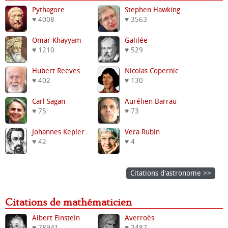
Pythagore
Stephen Hawking
♥ 4008
♥ 3563
Omar Khayyam
Galilée
♥ 1210
♥ 529
Hubert Reeves
Nicolas Copernic
♥ 402
♥ 130
Carl Sagan
Aurélien Barrau
♥ 75
♥ 73
Johannes Kepler
Vera Rubin
♥ 42
♥ 4
Citations d'astronome >>
Citations de mathématicien
Albert Einstein
Averroès
♥ 78941
♥ 3487