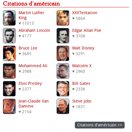
Citations d'américain
Martin Luther
XXXTentacion
King
♥ 5864
♥ 11013
Abraham Lincoln
Edgar Allan Poe
♥ 4177
♥ 3708
Bruce Lee
Walt Disney
♥ 3685
♥ 3291
Mohammed Ali
Malcolm X
♥ 2988
♥ 2960
Elvis Presley
Bill Gates
♥ 2377
♥ 2338
Jean-Claude Van
Steve Jobs
Damme
♥ 1831
♥ 2154
Citations d'américain >>