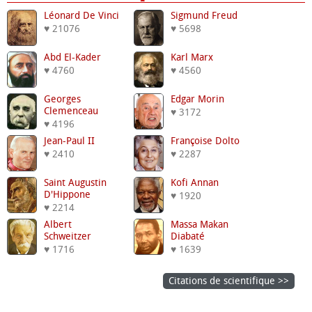
Léonard De Vinci
Sigmund Freud
♥ 21076
♥ 5698
Abd El-Kader
Karl Marx
♥ 4760
♥ 4560
Georges
Edgar Morin
Clemenceau
♥ 3172
♥ 4196
Jean-Paul II
Françoise Dolto
♥ 2410
♥ 2287
Saint Augustin
Kofi Annan
D'Hippone
♥ 1920
♥ 2214
Albert
Massa Makan
Schweitzer
Diabaté
♥ 1716
♥ 1639
Citations de scientifique >>