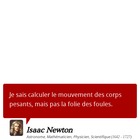
Je sais calculer le mouvement des corps
pesants, mais pas la folie des foules.
Isaac Newton
Astronome
,
Mathématicien
,
Physicien
,
Scientifique
(1642 - 1727)