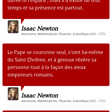
durée ni l'espace ; mais il a existé de tout
temps et sa présence est partout.
Isaac Newton
Astronome
,
Mathématicien
,
Physicien
,
Scientifique
(1642 - 1727)
Le Pape se couronne seul, s'oint lui-même
du Saint Chrême, et à genoux révère sa
personne tout à la façon des vieux
empereurs romains.
Isaac Newton
Astronome
,
Mathématicien
,
Physicien
,
Scientifique
(1642 - 1727)