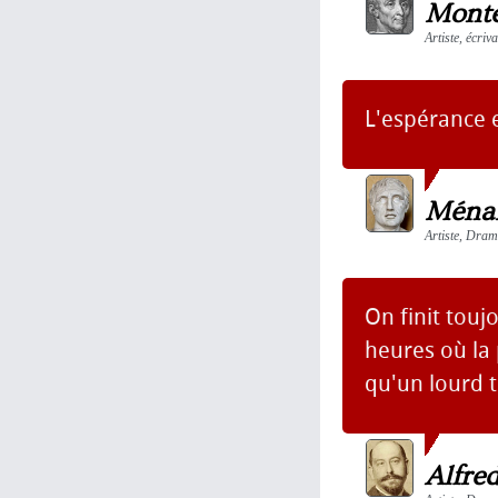
Monte
Artiste, écri
L'espérance 
Ména
Artiste, Dra
On finit touj
heures où la p
qu'un lourd t
Alfre