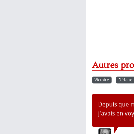
Autres pr
Victoire
Défaite
Depuis que ma
j'avais en vo