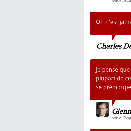
Artiste, Dram
On n'est jama
Charles D
Je pense que 
plupart de c
se préoccupe
Glenn
Artiste, Comp