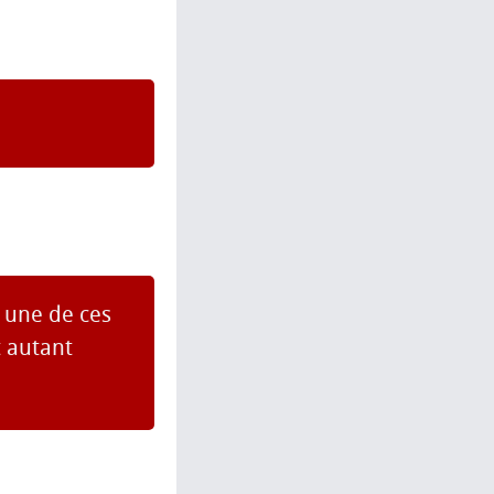
n une de ces
t autant