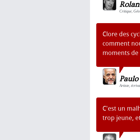
Rolan
Critique, Géo
Clore des cyc
comment nous 
moments de l
Paulo
Artiste, écri
C'est un malh
trop jeune, e