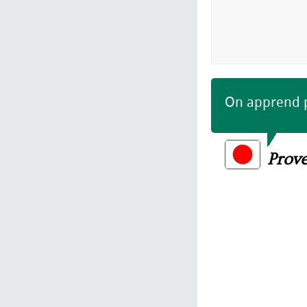
On apprend pe
Prove