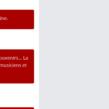
ine.
uvenirs... La
musiciens et