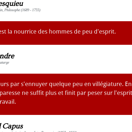
squieu
vain, Philosophe (1689 - 1755)
est la nourrice des hommes de peu d'esprit.
ndre
maturge
ours par s'ennuyer quelque peu en villégiature. E
aresse ne suffit plus et finit par peser sur l'espri
ravail.
d Capus