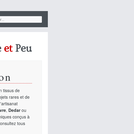
e
et
Peu
on
 tissus de
jets rares et de
'artisanat
vre
,
Dedar
ou
uniques conçus à
Consultez tous