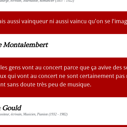
aturge, écrivain, Journaliste, Romancier (1857 - 1922)
is aussi vainqueur ni aussi vaincu qu'on se l'imag
e Montalembert
les gens vont au concert parce que ça avive des so
eux qui vont au concert ne sont certainement pas 
nt sans doute très peu de musique.
 Gould
ositeur, écrivain, Musicien, Pianiste (1932 - 1982)