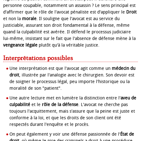
personne coupable, notamment un assassin ? Le sens principal est
d'affirmer que le rôle de l'avocat pénaliste est d'appliquer le
Droit
et non la
morale
. Il souligne que l'avocat est au service du
justiciable, assurant son droit fondamental à la défense, même
quand la culpabilité est avérée. Il défend le processus judiciaire
lui-même, insistant sur le fait que l'absence de défense mène à la
vengeance légale
plutôt qu'à la véritable justice.
Interprétations possibles
Une interprétation est que l'avocat agit comme un
médecin du
droit
, illustrée par l'analogie avec le chirurgien. Son devoir est
de soigner le processus légal, peu importe l'historique ou la
moralité de son "patient".
Une autre lecture met en lumière la distinction entre l'
aveu de
culpabilité
et le
rôle de la défense
. L'avocat ne cherche pas
toujours l'acquittement, mais s'assure que la peine est juste et
conforme à la loi, et que les droits de son client ont été
respectés durant l'enquête et le procès.
On peut également y voir une défense passionnée de l'
État de
droit
, où même le pire des criminels a droit à une procédure