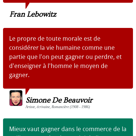
Fran Lebowitz
Le propre de toute morale est de
considérer la vie humaine comme une
partie que l'on peut gagner ou perdre, et
d'enseigner à l'homme le moyen de
gagner.
Simone De Beauvoir
Artiste, écrivaine, Romancière (1908 - 1986)
Mieux vaut gagner dans le commerce de la