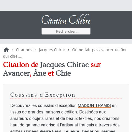
›
›
›
Citations
Jacques Chirac
On ne fait pas avancer un âne
qui chie....
Citation de
Jacques Chirac
sur
Avancer
,
Âne
et
Chie
Coussins d'Exception
Découvrez les coussins d'exception
MAISON TRAMIS
en
tissus de grandes maisons d'édition. Destinées aux
amateurs d'objets rares et de beaux textiles, nos créations
haut de gamme valorisent l'artisanat français à travers des
étoffes signées
Pierre Frey
,
Lelièvre
,
Dedar
ou
Hermès
.