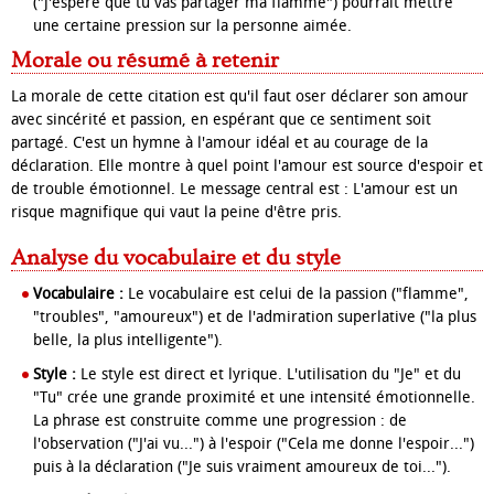
("j'espère que tu vas partager ma flamme") pourrait mettre
une certaine pression sur la personne aimée.
Morale ou résumé à retenir
La morale de cette citation est qu'il faut
oser déclarer son amour
avec sincérité et passion, en espérant que ce sentiment soit
partagé. C'est un hymne à l'amour idéal et au courage de la
déclaration. Elle montre à quel point l'amour est source d'espoir et
de trouble émotionnel. Le message central est :
L'amour est un
risque magnifique qui vaut la peine d'être pris
.
Analyse du vocabulaire et du style
Vocabulaire :
Le vocabulaire est celui de la passion ("flamme",
"troubles", "amoureux") et de l'admiration superlative ("la plus
belle, la plus intelligente").
Style :
Le style est direct et lyrique. L'utilisation du "Je" et du
"Tu" crée une grande proximité et une intensité émotionnelle.
La phrase est construite comme une progression : de
l'observation ("J'ai vu...") à l'espoir ("Cela me donne l'espoir...")
puis à la déclaration ("Je suis vraiment amoureux de toi...").