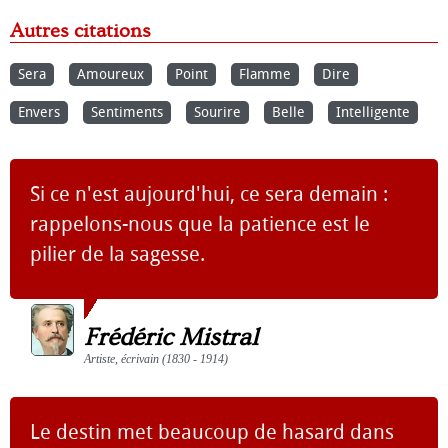
Autres citations
Sera
Amoureux
Point
Flamme
Dire
Envers
Sentiments
Sourire
Belle
Intelligente
Si ce n'est aujourd'hui, ce sera demain :
rappelons-nous que la patience est le
pilier de la sagesse.
Frédéric Mistral
Artiste, écrivain (1830 - 1914)
Le destin met beaucoup de hasard dans