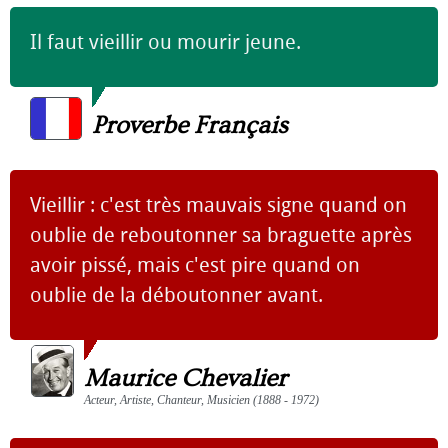
Il faut vieillir ou mourir jeune.
Proverbe Français
Vieillir : c'est très mauvais signe quand on
oublie de reboutonner sa braguette après
avoir pissé, mais c'est pire quand on
oublie de la déboutonner avant.
Maurice Chevalier
Acteur, Artiste, Chanteur, Musicien (1888 - 1972)