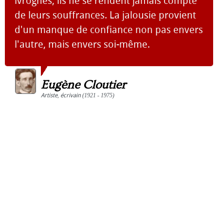
ivrognes, ils ne se rendent jamais compte
de leurs souffrances. La jalousie provient
d'un manque de confiance non pas envers
l'autre, mais envers soi-même.
Eugène Cloutier
Artiste
,
écrivain
(1921 - 1975)