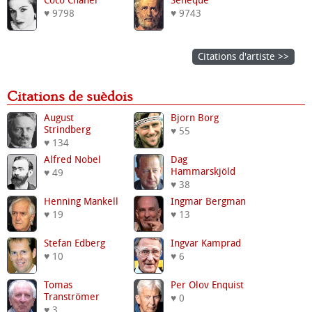
Coco Chanel
Sénèque
♥ 9798
♥ 9743
Citations d'artiste >>
Citations de suèdois
August
Bjorn Borg
Strindberg
♥ 55
♥ 134
Alfred Nobel
Dag
Hammarskjöld
♥ 49
♥ 38
Henning Mankell
Ingmar Bergman
♥ 19
♥ 13
Stefan Edberg
Ingvar Kamprad
♥ 10
♥ 6
Tomas
Per Olov Enquist
Tranströmer
♥ 0
♥ 3