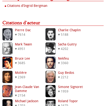
Citations d'Ingrid Bergman
Citations d'acteur
Pierre Dac
Charlie Chaplin
♥ 7614
♥ 5188
Mark Twain
Sacha Guitry
♥ 4951
♥ 4202
Bruce Lee
Nekfeu
♥ 3685
♥ 3360
Molière
Guy Bedos
♥ 2369
♥ 2212
Jean-Claude Van
Simone Signoret
Damme
♥ 1959
♥ 2154
Michael Jackson
Roland Topor
♥ 1703
♥ 1675