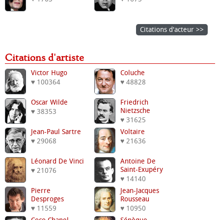
Citations d'acteur >>
Citations d'artiste
Victor Hugo
Coluche
♥ 100364
♥ 48828
Oscar Wilde
Friedrich
Nietzsche
♥ 38353
♥ 31625
Jean-Paul Sartre
Voltaire
♥ 29068
♥ 21636
Léonard De Vinci
Antoine De
Saint-Exupéry
♥ 21076
♥ 14140
Pierre
Jean-Jacques
Desproges
Rousseau
♥ 11559
♥ 10950