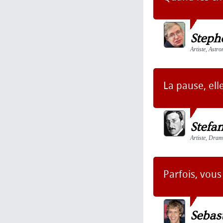
Steph
Artiste, Astro
La pause, elle
Stefa
Artiste, Dram
Parfois, vous
Sebast