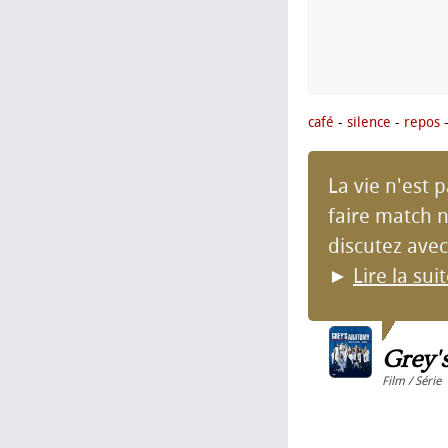
café
-
silence
-
repos
La vie n'est 
faire match nu
discutez avec 
►
Lire la sui
Grey'
Film / Série