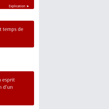
Explication ➤
st temps de
 esprit
n d'un