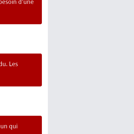
besoin d'une
du. Les
'un qui