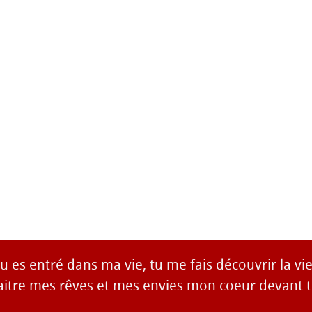
u es entré dans ma vie, tu me fais découvrir la vie
naitre mes rêves et mes envies mon coeur devant to