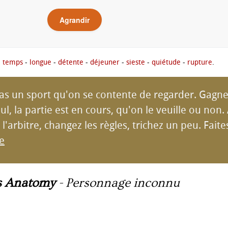
Agrandir
-
temps
-
longue
-
détente
-
déjeuner
-
sieste
-
quiétude
-
rupture
.
pas un sport qu'on se contente de regarder. Gagne
l, la partie est en cours, qu'on le veuille ou non. 
l'arbitre, changez les règles, trichez un peu. Faites
te
s Anatomy
-
Personnage inconnu