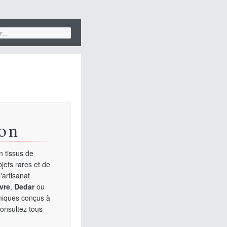
on
 tissus de
jets rares et de
'artisanat
vre
,
Dedar
ou
uniques conçus à
Consultez tous