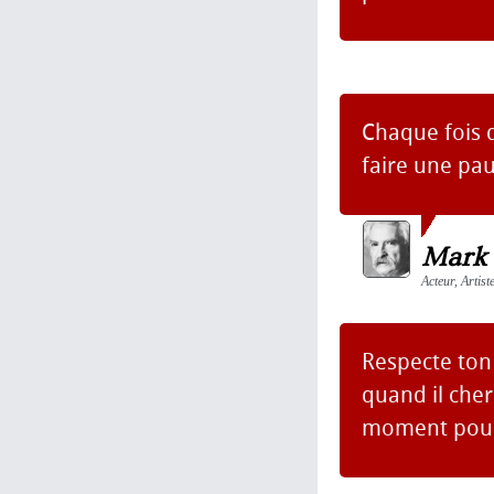
Chaque fois q
faire une pau
Mark
Acteur, Artis
Respecte ton
quand il che
moment pour