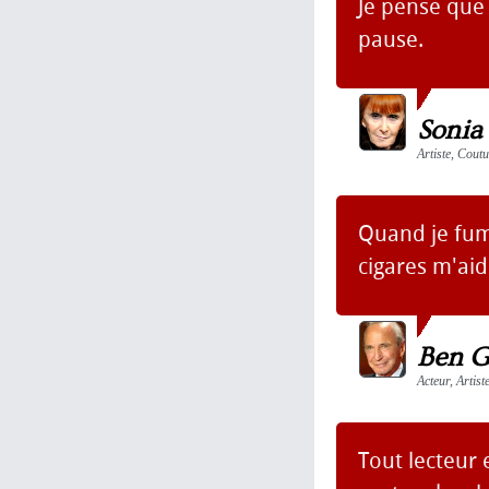
Je pense que
pause.
Sonia
Artiste, Cout
Quand je fum
cigares m'aid
Ben G
Acteur, Artist
Tout lecteur 