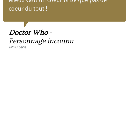
Mieux vaut un coeur brisé que pas de
coeur du tout !
Doctor Who
-
Personnage inconnu
Film / Série