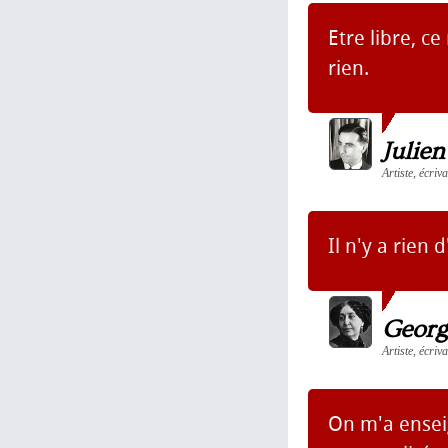
Etre libre, c
rien.
Julie
Artiste, écriv
Il n'y a rien
Georg
Artiste, écriv
On m'a enseig