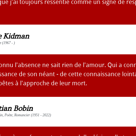
que j'ai toujours ressentie comme un signe de res
e Kidman
te (1967 - )
onnu l'absence ne sait rien de l'amour. Qui a con
ssance de son néant - de cette connaissance lointa
bêtes à l'approche de leur mort.
tian Bobin
vain, Poète, Romancier (1951 - 2022)