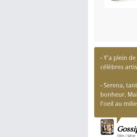
- Y'a plein d
célèbres art
- Serena, tant
bonheur. Mais
l'oeil au mili
Gossi
Film / Série