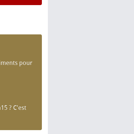
ntiments pour
15 ? C'est