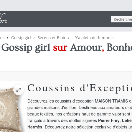
›
›
›
lms
Gossip girl
Serena et Blair
- Y'a plein de femmes...
e
Gossip girl
sur
Amour
,
Bonh
Coussins d'Excepti
Découvrez les coussins d'exception
MAISON TRAMIS
en
grandes maisons d'édition. Destinées aux amateurs d'ob
beaux textiles, nos créations haut de gamme valorisent l
français à travers des étoffes signées
Pierre Frey
,
Leliè
Hermès
. Découvrez notre sélection exclusive d'objets 