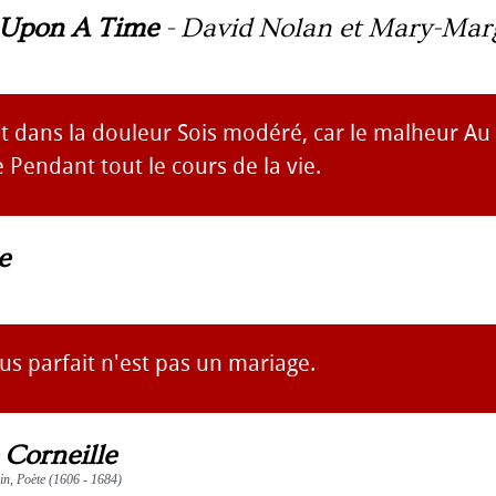
Upon A Time
-
David Nolan et Mary-Mar
et dans la douleur Sois modéré, car le malheur A
e Pendant tout le cours de la vie.
e
us parfait n'est pas un mariage.
 Corneille
ain, Poète (1606 - 1684)