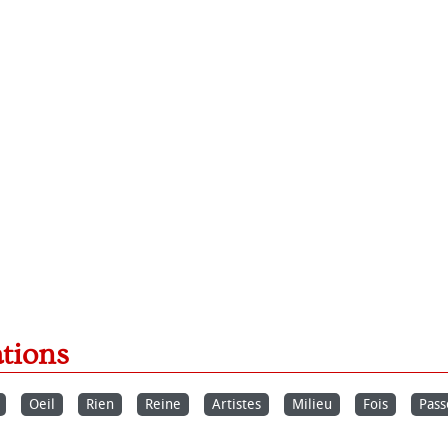
ations
Oeil
Rien
Reine
Artistes
Milieu
Fois
Pass