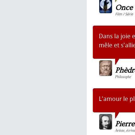
Once 
Film / Série
Dans la joie 
mêle et s'alli
Phèdr
Philosophe
L'amour le pl
Pierre
Artiste, écriv