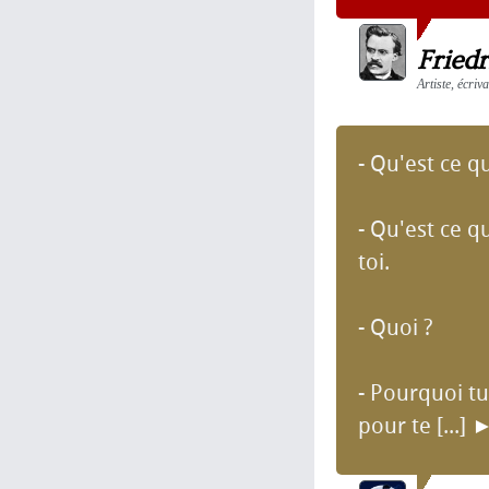
Fried
Artiste, écri
- Qu'est ce qu
- Qu'est ce q
toi.
- Quoi ?
- Pourquoi tu
pour te [...]