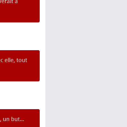
erait à
 elle, tout
 un but...