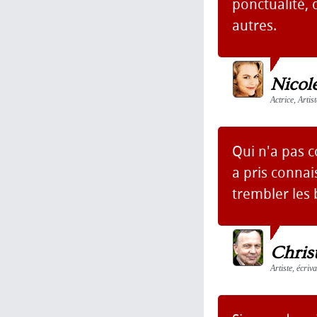
ponctualité, 
autres.
Nicol
Actrice, Artis
Qui n'a pas c
a pris connai
trembler les 
Chris
Artiste, écri