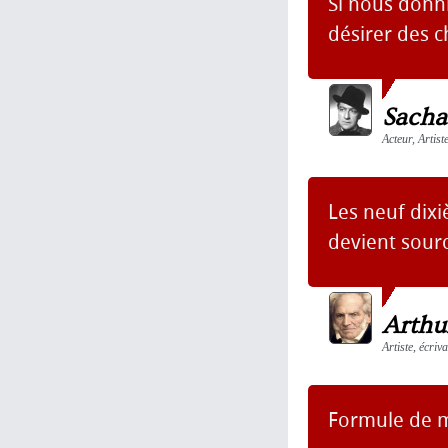
Si nous donni
désirer des 
Sacha
Acteur, Artist
Les neuf dixi
devient sourc
Arthu
Artiste, écri
Formule de mo