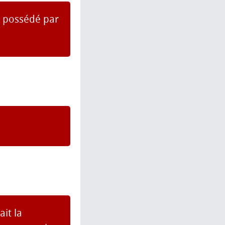
re possédé par
it la