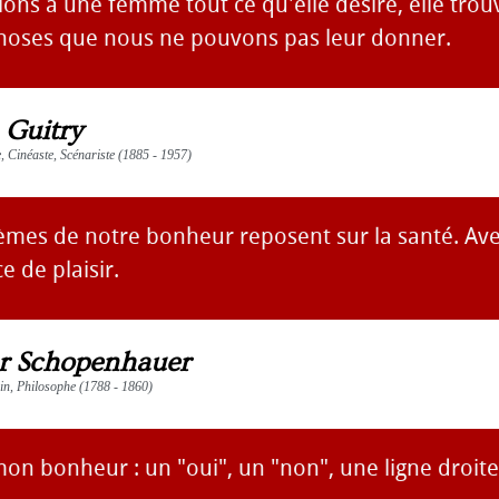
ons à une femme tout ce qu'elle désire, elle trouv
choses que nous ne pouvons pas leur donner.
 Guitry
e, Cinéaste, Scénariste (1885 - 1957)
èmes de notre bonheur reposent sur la santé. Avec
e de plaisir.
r Schopenhauer
vain, Philosophe (1788 - 1860)
n bonheur : un "oui", un "non", une ligne droite,