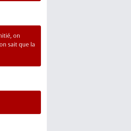
itié, on
on sait que la