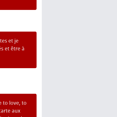
es et je
s et être à
 to love, to
tarte aux