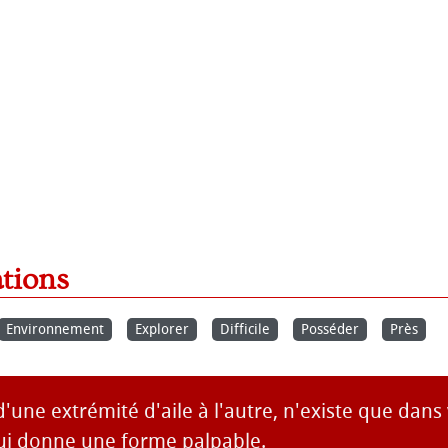
ations
Environnement
Explorer
Difficile
Posséder
Près
d'une extrémité d'aile à l'autre, n'existe que dans
lui donne une forme palpable.