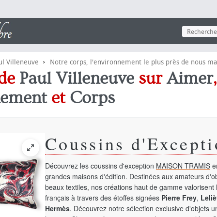
›
ul Villeneuve
Notre corps, l'environnement le plus près de nous mais
 de
Paul Villeneuve
sur
Aimer
,
nement
et
Corps
Coussins d'Excepti
Découvrez les coussins d'exception
MAISON TRAMIS
en
grandes maisons d'édition. Destinées aux amateurs d'ob
beaux textiles, nos créations haut de gamme valorisent l
français à travers des étoffes signées
Pierre Frey
,
Leliè
Hermès
. Découvrez notre sélection exclusive d'objets 