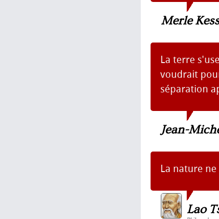
Merle Kess
La terre s'us
voudrait pour
séparation a
Jean-Mich
La nature ne 
Lao T