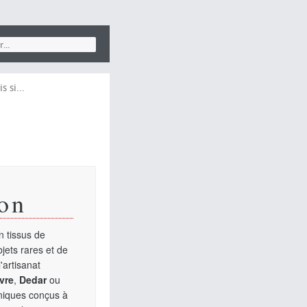
 si...
on
 tissus de
jets rares et de
'artisanat
vre
,
Dedar
ou
uniques conçus à