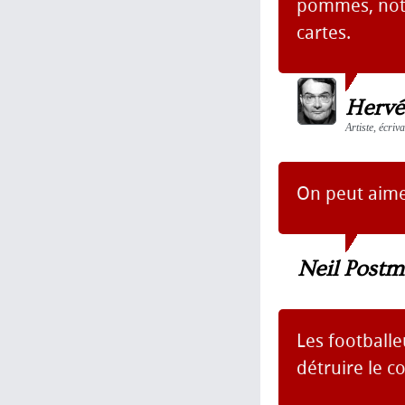
pommes, notr
cartes.
Hervé
Artiste, écriv
On peut aimer
Neil Post
Les footballe
détruire le c