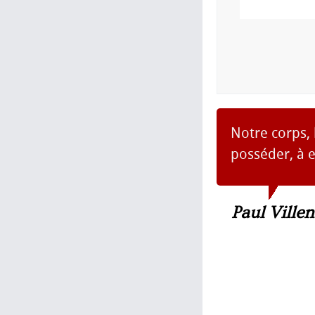
Notre corps, 
posséder, à e
Paul Ville