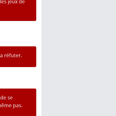
les jeux de
a réfuter.
 de se
 même pas.