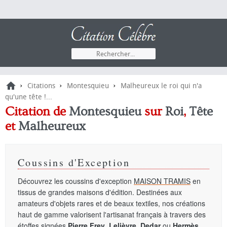
›
›
›
Citations
Montesquieu
Malheureux le roi qui n'a
qu'une tête !...
Citation de
Montesquieu
sur
Roi
,
Tête
et
Malheureux
Coussins d'Exception
Découvrez les coussins d'exception
MAISON TRAMIS
en
tissus de grandes maisons d'édition. Destinées aux
amateurs d'objets rares et de beaux textiles, nos créations
haut de gamme valorisent l'artisanat français à travers des
étoffes signées
Pierre Frey
,
Lelièvre
,
Dedar
ou
Hermès
.