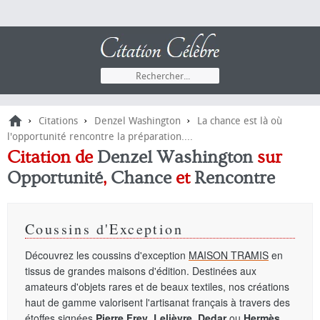
›
›
›
Citations
Denzel Washington
La chance est là où
l'opportunité rencontre la préparation....
Citation de
Denzel Washington
sur
Opportunité
,
Chance
et
Rencontre
Coussins d'Exception
Découvrez les coussins d'exception
MAISON TRAMIS
en
tissus de grandes maisons d'édition. Destinées aux
amateurs d'objets rares et de beaux textiles, nos créations
haut de gamme valorisent l'artisanat français à travers des
étoffes signées
Pierre Frey
,
Lelièvre
,
Dedar
ou
Hermès
.