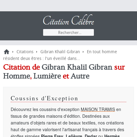
›
›
›
Citations
Gibran Khalil Gibran
En tout homme
résident deux êtres : l'un éveillé dans...
Citation de
Gibran Khalil Gibran
sur
Homme
,
Lumière
et
Autre
Coussins d'Exception
Découvrez les coussins d'exception
MAISON TRAMIS
en
tissus de grandes maisons d'édition. Destinées aux
amateurs d'objets rares et de beaux textiles, nos créations
haut de gamme valorisent l'artisanat français à travers des
étoffes signées
Pierre Frey
,
Lelièvre
,
Dedar
ou
Hermès
.