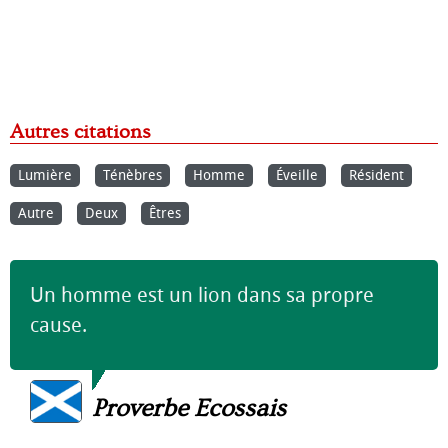
Autres citations
Lumière
Ténèbres
Homme
Éveille
Résident
Autre
Deux
Êtres
Un homme est un lion dans sa propre
cause.
Proverbe Ecossais