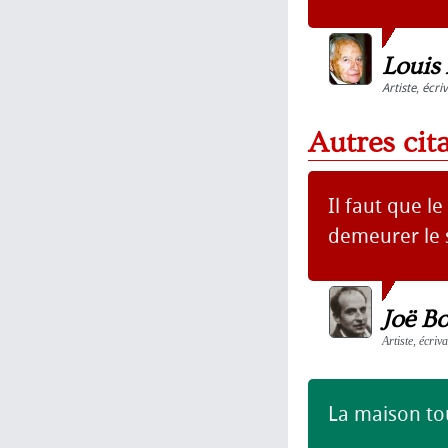
Louis
Artiste
,
écri
Autres cit
Il faut que l
demeurer le s
Joë B
Artiste, écriv
La maison tou