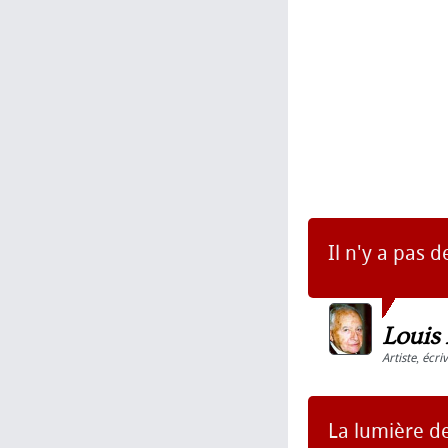
Il n'y a pas 
Louis
Artiste
,
écri
La lumière de