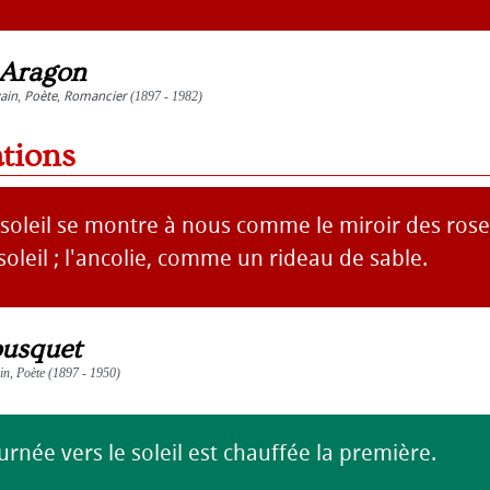
 Aragon
vain
,
Poète
,
Romancier
(1897 - 1982)
ations
e soleil se montre à nous comme le miroir des ros
oleil ; l'ancolie, comme un rideau de sable.
ousquet
ain, Poète (1897 - 1950)
rnée vers le soleil est chauffée la première.