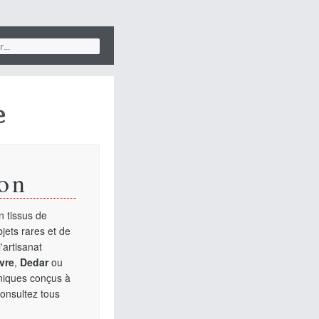
e
on
 tissus de
jets rares et de
'artisanat
vre
,
Dedar
ou
uniques conçus à
Consultez tous