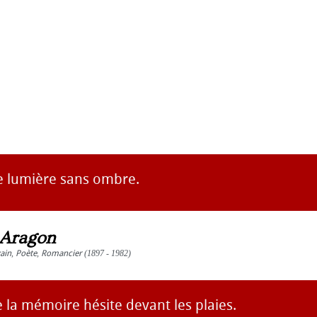
de lumière sans ombre.
 Aragon
vain
,
Poète
,
Romancier
(1897 - 1982)
 la mémoire hésite devant les plaies.