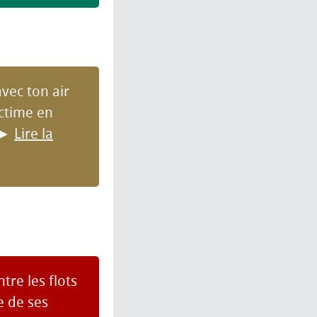
avec ton air
ictime en
►
Lire la
tre les flots
e de ses