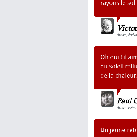
rayons le sol 
Victo
Artiste, écri
Oh oui ! il a
du soleil ral
de la chaleur
Paul 
Artiste, Peint
Un jeune reb