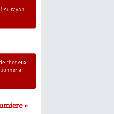
d ! Au rayon
s de chez eux,
ctionner à
lumiere »