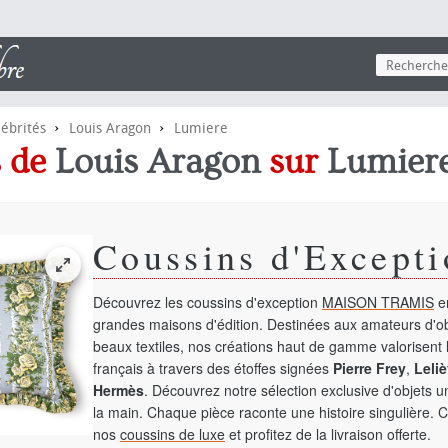
›
›
lébrités
Louis Aragon
Lumiere
s de
Louis Aragon
sur
Lumier
Coussins d'Excepti
Découvrez les coussins d'exception
MAISON TRAMIS
en
grandes maisons d'édition. Destinées aux amateurs d'ob
beaux textiles, nos créations haut de gamme valorisent l
français à travers des étoffes signées
Pierre Frey
,
Leliè
Hermès
. Découvrez notre sélection exclusive d'objets 
la main. Chaque pièce raconte une histoire singulière. 
nos
coussins de luxe
et profitez de la livraison offerte.