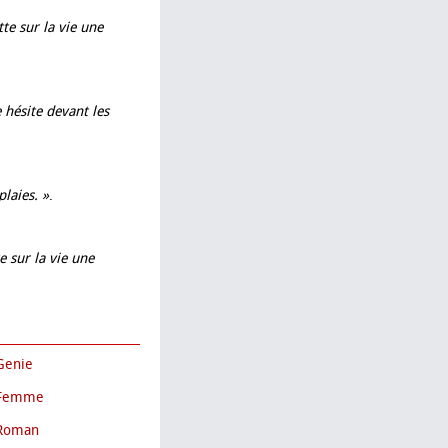
te sur la vie une
 hésite devant les
laies. »
.
e sur la vie une
 Genie
r Femme
 Roman