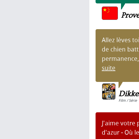
Prov
Allez lèves to
de chien batt
permanence, n
suite
Dikke
Film / Série
J'aime votre p
d'azur - Où l