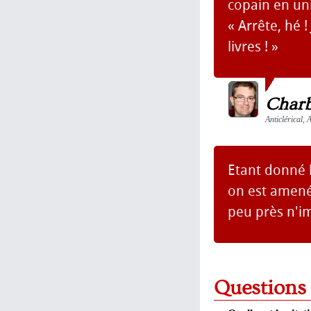
copain en un
« Arrête, hé !
livres ! »
Char
Anticlérical, 
Etant donné la
on est amené 
peu près n'i
Questions