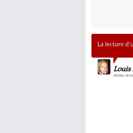
La lecture d'
Louis
Artiste
,
écri