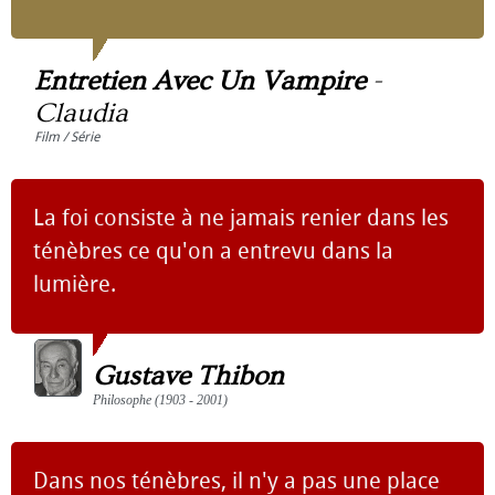
Entretien Avec Un Vampire
-
Claudia
Film / Série
La foi consiste à ne jamais renier dans les
ténèbres ce qu'on a entrevu dans la
lumière.
Gustave Thibon
Philosophe (1903 - 2001)
Dans nos ténèbres, il n'y a pas une place