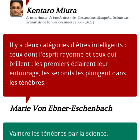
Kentaro Miura
Artiste, Auteur de bande dessinée, Dessinateur, Mangaka, Scénariste,
Scénariste de bandes dessinées (1966 - 2021)
Il y a deux catégories d'êtres intelligents :
ceux dont l'esprit rayonne et ceux qui
brillent : les premiers éclairent leur
entourage, les seconds les plongent dans
les ténèbres.
Marie Von Ebner-Eschenbach
Vaincre les ténèbres par la science.