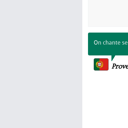
On chante sel
Prove