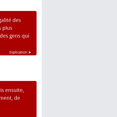
alité des
s plus
a des gens qui
Explication ➤
s ensuite,
mment, de