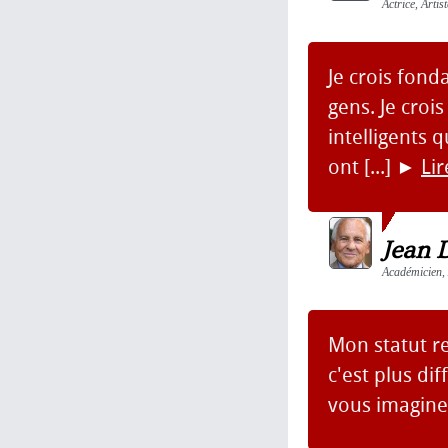
Actrice, Artis
Je crois fon
gens. Je crois
intelligents q
ont [...]
►
Lir
Jean 
Académicien, 
Mon statut r
c'est plus di
vous imaginer