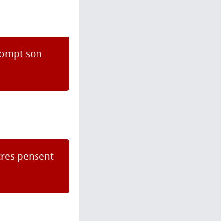
 rompt son
utres pensent