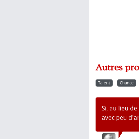
Autres pr
Talent
Chance
Si, au lieu d
avec peu d'a