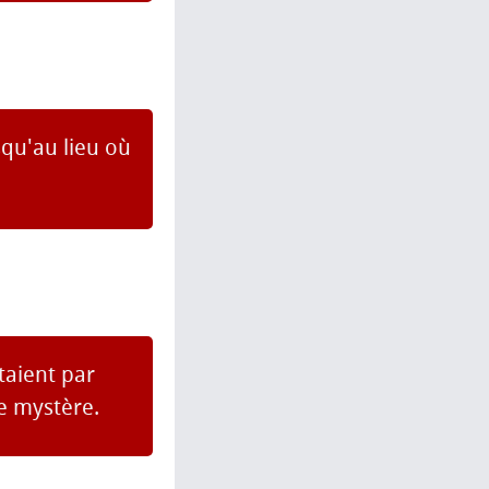
squ'au lieu où
étaient par
de mystère.