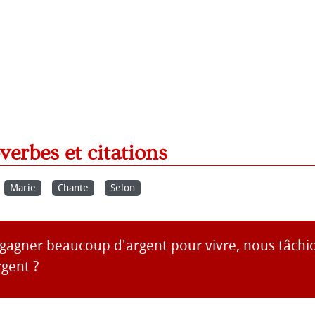
overbes et citations
Marie
Chante
Selon
e gagner beaucoup d'argent pour vivre, nous tâchi
rgent ?