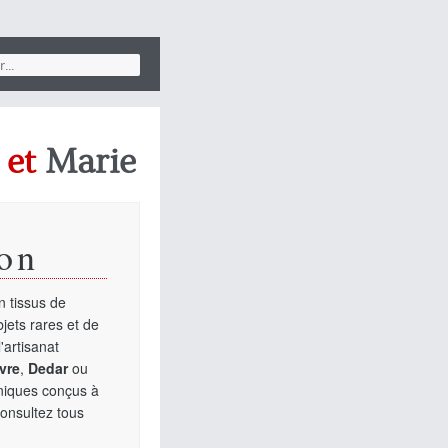
et
Marie
on
 tissus de
jets rares et de
'artisanat
vre
,
Dedar
ou
uniques conçus à
Consultez tous