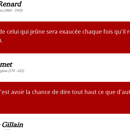
 Renard
ain (1864 - 1910)
de celui qui jeûne sera exaucée chaque fois qu'il
.
met
igieux (570 - 632)
 c'est avoir la chance de dire tout haut ce que d'a
 Gillain