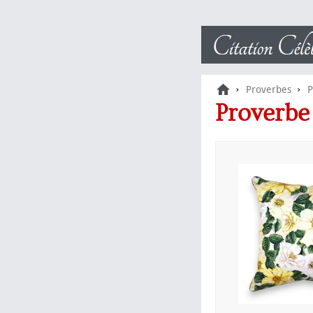
›
›
Proverbes
P
Proverb