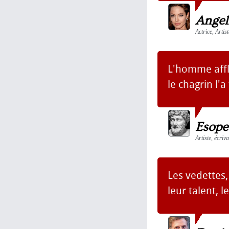
Angeli
Actrice, Artis
L'homme affli
le chagrin l'a
Esope
Artiste, écriv
Les vedettes,
leur talent, 