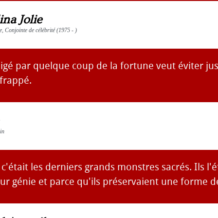
na Jolie
te, Conjointe de célébrité (1975 - )
gé par quelque coup de la fortune veut éviter ju
 frappé.
ain
 c'était les derniers grands monstres sacrés. Ils l'
leur génie et parce qu'ils préservaient une forme 