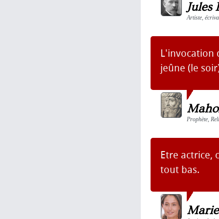
Jules
Artiste, écriv
L'invocation 
jeûne (le soir)
Maho
Prophète, Rel
Etre actrice,
tout bas.
Marie