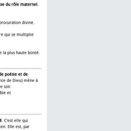
sse du rôle maternel
.
procuration divine.
e qui se multiplie
e la plus haute bonté.
de poésie et de
ésence de Dieu) mène à
ue son
ble et
é
. C'est elle qui
en. Elle est, par