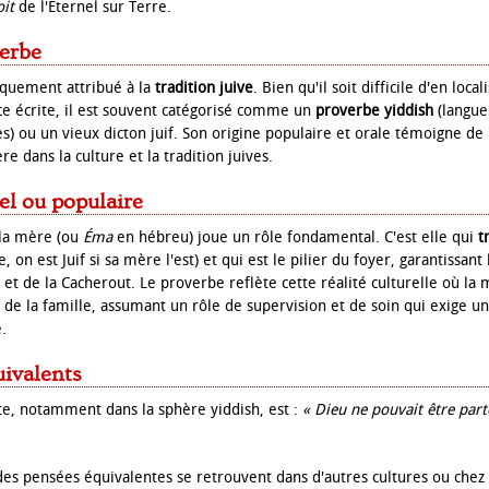
oit
de l'Éternel sur Terre.
verbe
iquement attribué à la
tradition juive
. Bien qu'il soit difficile d'en loca
e écrite, il est souvent catégorisé comme un
proverbe yiddish
(langue
es) ou un vieux dicton juif. Son origine populaire et orale témoigne de 
e dans la culture et la tradition juives.
el ou populaire
 la mère (ou
Éma
en hébreu) joue un rôle fondamental. C'est elle qui
t
e, on est Juif si sa mère l'est) et qui est le pilier du foyer, garantissan
 et de la Cacherout. Le proverbe reflète cette réalité culturelle où la
de la famille, assumant un rôle de supervision et de soin qui exige u
e.
uivalents
e, notamment dans la sphère yiddish, est :
« Dieu ne pouvait être parto
des pensées équivalentes se retrouvent dans d'autres cultures ou chez