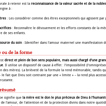
rale à retenir est la
reconnaissance de la valeur sacrée et de la noble
igne à :
ères
: Les considérer comme des êtres exceptionnels qui agissent par 
crifices
: Reconnaître le dévouement et les efforts constants de la mèr
re de ses enfants.
source du soin
: Identifier dans l'amour maternel une manifestation d
e ou de la forme
est
direct et plein de bon sens populaire, mais aussi chargé d'une gran
ue
. Il utilise un dispositif de cause à effet : l'impossibilité (l'omnipr
tion des mères). La brièveté de la formule la rend mémorable, tandis q
 fait que Dieu soit contraint par une « limite » – la rend plus accessi
rcutante.
 résumé
be signifie que
la mère est le don le plus précieux de Dieu à l'humanit
e l'amour, de l'attention et de la protection divins dans notre quotidi