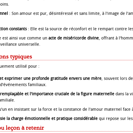
oins.
nnel
: Son amour est pur, désintéressé et sans limite, à l'image de l'a
ction constants
: Elle est la source de réconfort et le rempart contre 
re est ainsi vue comme un
acte de miséricorde divine
, offrant à l'homm
veillance universelle.
ions typiques
uement utilisé pour :
t exprimer une profonde gratitude envers une mère
, souvent lors d
 d'événements familiaux.
rremplaçable et l'importance cruciale de la figure maternelle
dans la vi
amiliale.
un en insistant sur la force et la constance de l'amour maternel face à
sie la charge émotionnelle et pratique considérable
qui repose sur le
u leçon à retenir