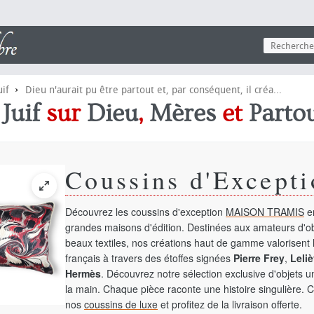
›
uif
Dieu n'aurait pu être partout et, par conséquent, il créa...
e
Juif
sur
Dieu
,
Mères
et
Parto
Coussins d'Excepti
Découvrez les coussins d'exception
MAISON TRAMIS
en
grandes maisons d'édition. Destinées aux amateurs d'ob
beaux textiles, nos créations haut de gamme valorisent l
français à travers des étoffes signées
Pierre Frey
,
Leliè
Hermès
. Découvrez notre sélection exclusive d'objets 
la main. Chaque pièce raconte une histoire singulière. 
nos
coussins de luxe
et profitez de la livraison offerte.