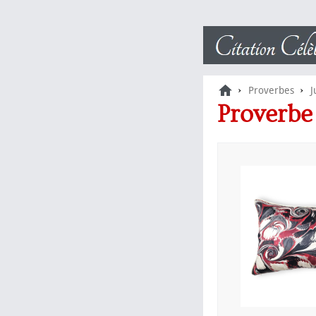
›
›
Proverbes
J
Proverb