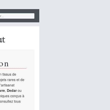
ut
on
 tissus de
jets rares et de
'artisanat
vre
,
Dedar
ou
uniques conçus à
Consultez tous