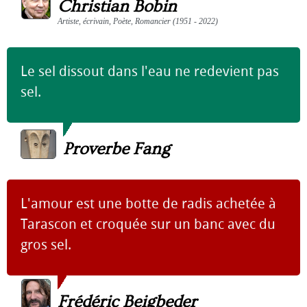
Christian Bobin
Artiste, écrivain, Poète, Romancier (1951 - 2022)
Le sel dissout dans l'eau ne redevient pas
sel.
Proverbe Fang
L'amour est une botte de radis achetée à
Tarascon et croquée sur un banc avec du
gros sel.
Frédéric Beigbeder