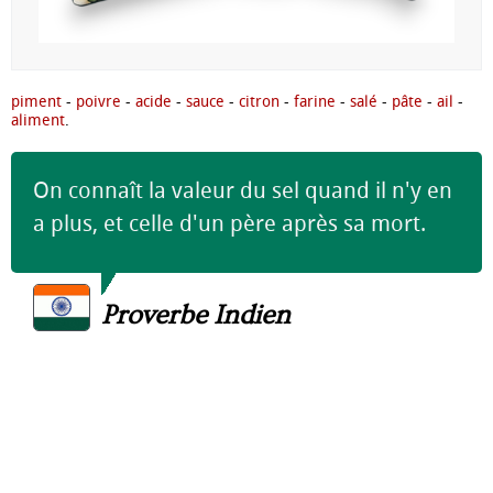
piment
-
poivre
-
acide
-
sauce
-
citron
-
farine
-
salé
-
pâte
-
ail
-
aliment
.
On connaît la valeur du sel quand il n'y en
a plus, et celle d'un père après sa mort.
Proverbe Indien