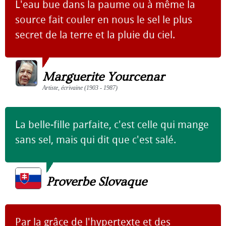
L'eau bue dans la paume ou à même la
source fait couler en nous le sel le plus
secret de la terre et la pluie du ciel.
Marguerite Yourcenar
Artiste, écrivaine (1903 - 1987)
La belle-fille parfaite, c'est celle qui mange
sans sel, mais qui dit que c'est salé.
Proverbe Slovaque
Par la grâce de l'hypertexte et des