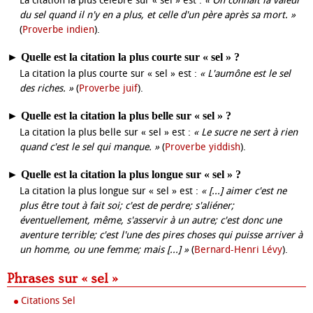
La citation la plus célèbre sur « sel » est :
« On connaît la valeur
du sel quand il n'y en a plus, et celle d'un père après sa mort. »
(
Proverbe indien
).
►
Quelle est la citation la plus courte sur « sel » ?
La citation la plus courte sur « sel » est :
« L'aumône est le sel
des riches. »
(
Proverbe juif
).
►
Quelle est la citation la plus belle sur « sel » ?
La citation la plus belle sur « sel » est :
« Le sucre ne sert à rien
quand c'est le sel qui manque. »
(
Proverbe yiddish
).
►
Quelle est la citation la plus longue sur « sel » ?
La citation la plus longue sur « sel » est :
« [...] aimer c'est ne
plus être tout à fait soi; c'est de perdre; s'aliéner;
éventuellement, même, s'asservir à un autre; c'est donc une
aventure terrible; c'est l'une des pires choses qui puisse arriver à
un homme, ou une femme; mais [...] »
(
Bernard-Henri Lévy
).
Phrases sur « sel »
Citations Sel