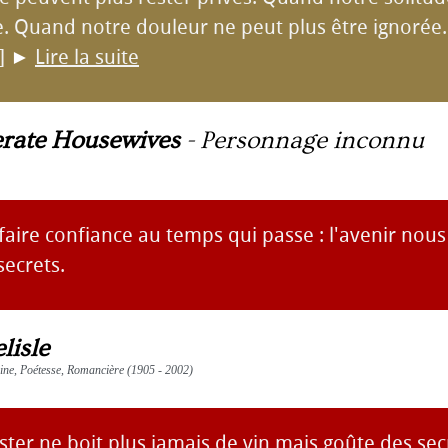
e. Quand notre douleur ne peut plus être ignorée.
.]
►
Lire la suite
rate Housewives
-
Personnage inconnu
 faire confiance au temps qui passe : l'avenir nous
secrets.
lisle
vaine, Poétesse, Romancière (1905 - 2002)
ster ne boit plus jamais de vin mais goûte des sec