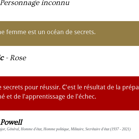
Personnage inconnu
ne femme est un océan de secrets.
c
-
Rose
e secrets pour réussir. C'est le résultat de la prép
né et de l'apprentissage de l'échec.
 Powell
ajor, Général, Homme d'état, Homme politique, Militaire, Secrétaire d'état (1937 - 2021)