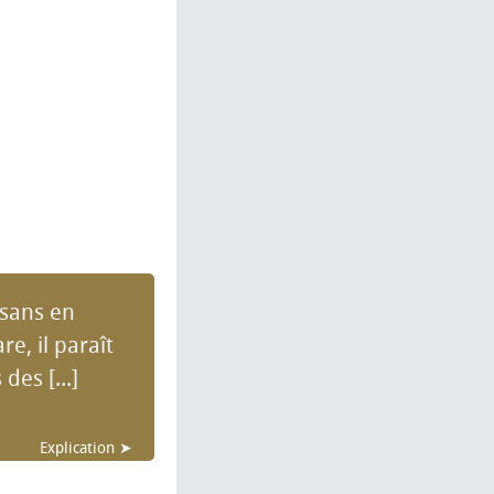
 sans en
e, il paraît
es [...]
Explication ➤