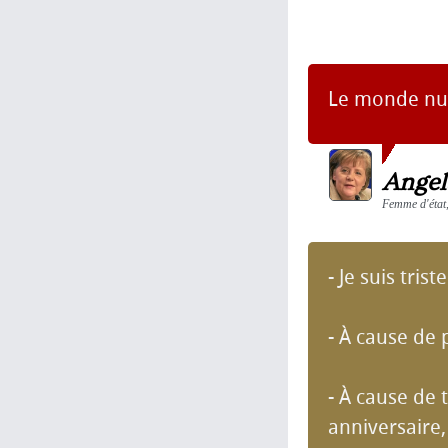
Le monde numé
Angel
Femme d'état,
- Je suis triste
- À cause de 
- À cause de 
anniversaire,