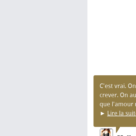
C'est vrai. O
crever. On au
que l'amour r
►
Lire la sui