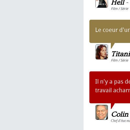
Hell
-
Film / Série
Le coeur d'u
Titani
Film / Série
Il n'y a pas d
travail achar
Colin
Chef d'état m