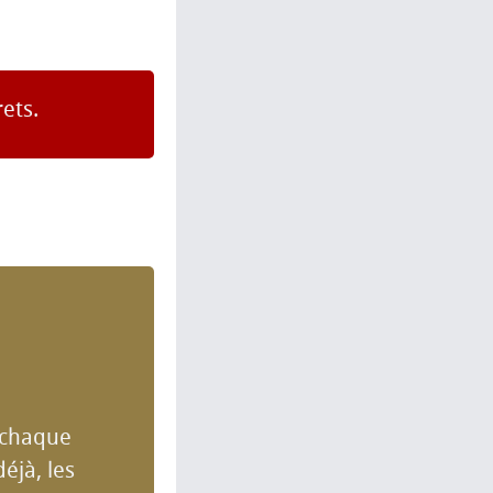
ets.
à chaque
éjà, les