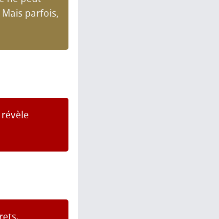
 Mais parfois,
 révèle
rets.