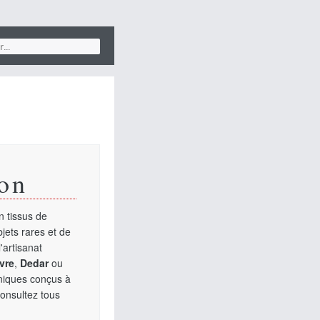
on
 tissus de
jets rares et de
'artisanat
vre
,
Dedar
ou
uniques conçus à
Consultez tous