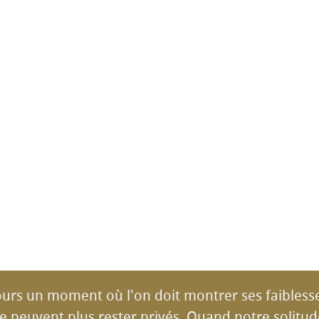
jours un moment où l'on doit montrer ses faibles
e peuvent plus rester privés. Quand notre solitu