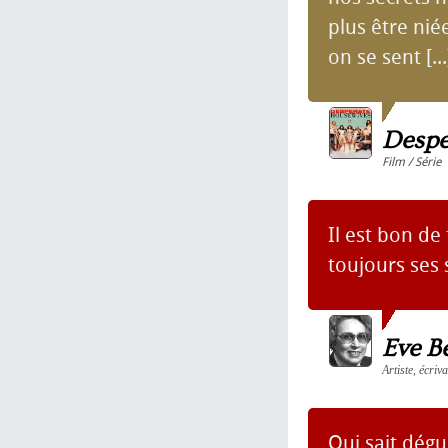
plus être nié
on se sent [..
Despe
Film / Série
Il est bon de
toujours ses 
Eve Be
Artiste, écri
Qui sait dégu