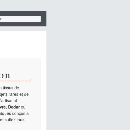
on
 tissus de
jets rares et de
'artisanat
vre
,
Dedar
ou
uniques conçus à
Consultez tous