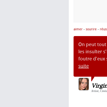
aimer
-
sourire
-
réus
On peut tout 
les insulter 
foutre d'eux s
suite
Virgi
Artiste, Cinéa