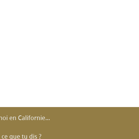
oi en Californie...
 ce que tu dis ?