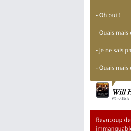
- Oh oui !
- Ouais mais 
- Je ne sais pa
- Ouais mais 
Will 
Film / Série
Beaucoup de 
immanquableme