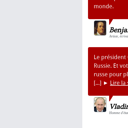
monde.
Benja
Artiste, écriv
Le président 
Russie. Et vo
russe pour pl
[...]
►
Lire la
Vladi
Homme d'état,