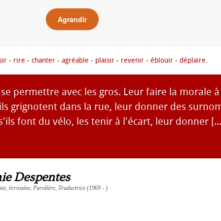
Agrandir
sir
-
rire
-
chanter
-
agréable
-
plaisir
-
revenir
-
éblouir
-
déplaire
.
se permettre avec les gros. Leur faire la morale à 
s'ils grignotent dans la rue, leur donner des surno
'ils font du vélo, les tenir à l'écart, leur donner [..
nie Despentes
ste, écrivaine, Parolière, Traductrice (1969 - )