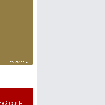
Explication ➤
e
e à tout le