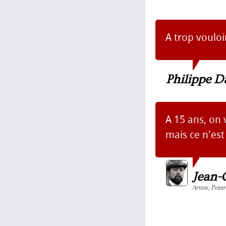
A trop vouloir
Philippe D
A 15 ans, on v
mais ce n'est
Jean-
Artiste, Peint