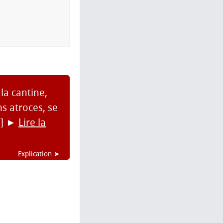
la cantine,
ms atroces, se
.]
►
Lire la
Explication ➤