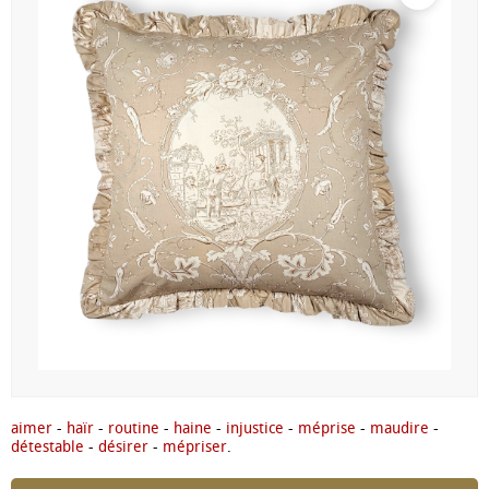
aimer
-
haïr
-
routine
-
haine
-
injustice
-
méprise
-
maudire
-
détestable
-
désirer
-
mépriser
.