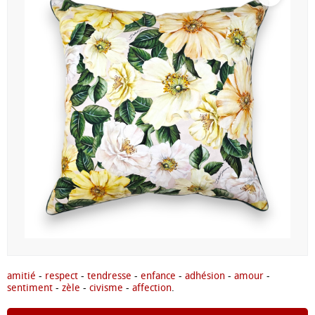
amitié
-
respect
-
tendresse
-
enfance
-
adhésion
-
amour
-
sentiment
-
zèle
-
civisme
-
affection
.