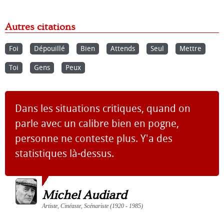
Autres citations
Foi
Dépouillé
Bien
Attends
Seul
Mettre
Toi
Gens
Peux
Dans les situations critiques, quand on
parle avec un calibre bien en pogne,
personne ne conteste plus. Y'a des
statistiques là-dessus.
Michel Audiard
Artiste, Cinéaste, Scénariste (1920 - 1985)