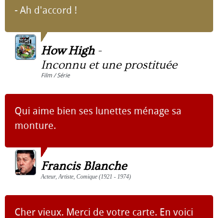
- Ah d'accord !
How High
-
Inconnu et une prostituée
Film / Série
Qui aime bien ses lunettes ménage sa
monture.
Francis Blanche
Acteur, Artiste, Comique (1921 - 1974)
Cher vieux. Merci de votre carte. En voici