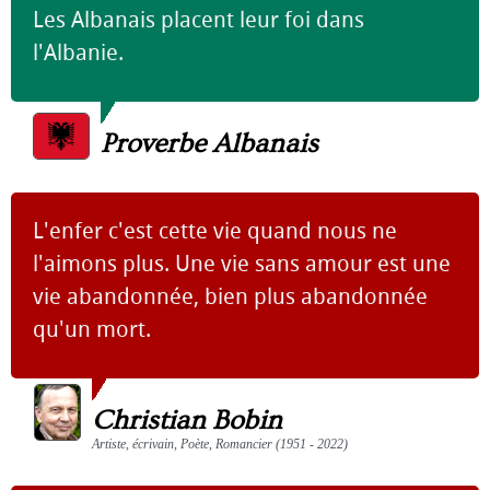
Les Albanais placent leur foi dans
l'Albanie.
Proverbe Albanais
L'enfer c'est cette vie quand nous ne
l'aimons plus. Une vie sans amour est une
vie abandonnée, bien plus abandonnée
qu'un mort.
Christian Bobin
Artiste, écrivain, Poète, Romancier (1951 - 2022)