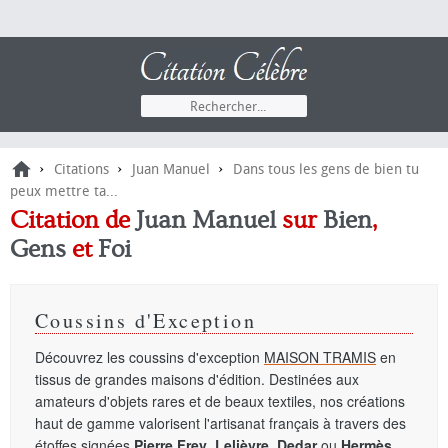
›
›
›
Citations
Juan Manuel
Dans tous les gens de bien tu
peux mettre ta...
Citation de
Juan Manuel
sur
Bien
,
Gens
et
Foi
Coussins d'Exception
Découvrez les coussins d'exception
MAISON TRAMIS
en
tissus de grandes maisons d'édition. Destinées aux
amateurs d'objets rares et de beaux textiles, nos créations
haut de gamme valorisent l'artisanat français à travers des
étoffes signées
Pierre Frey
,
Lelièvre
,
Dedar
ou
Hermès
.