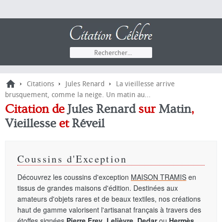
›
›
›
Citations
Jules Renard
La vieillesse arrive
brusquement, comme la neige. Un matin au...
Citation de
Jules Renard
sur
Matin
,
Vieillesse
et
Réveil
Coussins d'Exception
Découvrez les coussins d'exception
MAISON TRAMIS
en
tissus de grandes maisons d'édition. Destinées aux
amateurs d'objets rares et de beaux textiles, nos créations
haut de gamme valorisent l'artisanat français à travers des
étoffes signées
Pierre Frey
,
Lelièvre
,
Dedar
ou
Hermès
.