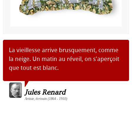
La vieillesse arrive brusquement, comme
la neige. Un matin au réveil, on s'aperçoit
que tout est blanc.
Jules Renard
Artiste, écrivain (1864 - 1910)