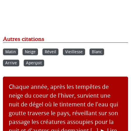
Autres citations
Matin
Neige
Réveil
Vieillesse
Blanc
Arrive
Aperçoit
Chaque année, après les tempêtes de
neige du coeur de l'hiver, survient une
nuit de dégel où le tintement de l'eau qui
goutte traverse le pays, réveillant sur son
passage les créatures assoupies pour la
nuit et d'autres qui dormaient [...]
►
Lire