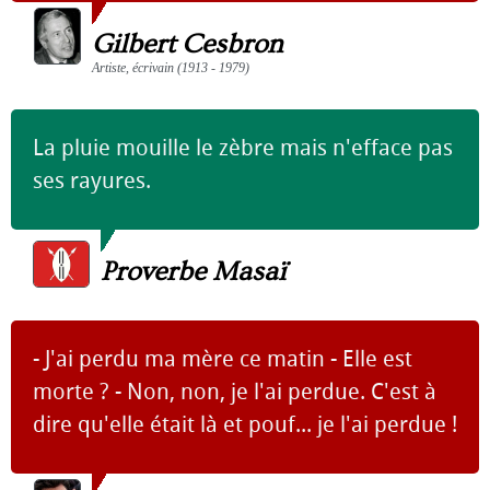
Gilbert Cesbron
Artiste, écrivain (1913 - 1979)
La pluie mouille le zèbre mais n'efface pas
ses rayures.
Proverbe Masaï
- J'ai perdu ma mère ce matin - Elle est
morte ? - Non, non, je l'ai perdue. C'est à
dire qu'elle était là et pouf... je l'ai perdue !