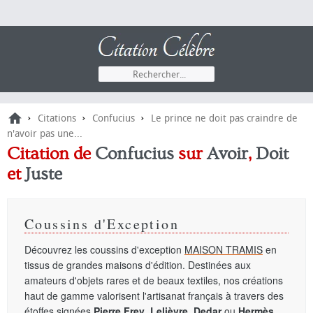
›
›
›
Citations
Confucius
Le prince ne doit pas craindre de
n'avoir pas une...
Citation de
Confucius
sur
Avoir
,
Doit
et
Juste
Coussins d'Exception
Découvrez les coussins d'exception
MAISON TRAMIS
en
tissus de grandes maisons d'édition. Destinées aux
amateurs d'objets rares et de beaux textiles, nos créations
haut de gamme valorisent l'artisanat français à travers des
étoffes signées
Pierre Frey
,
Lelièvre
,
Dedar
ou
Hermès
.