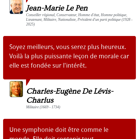
Jean-Marie Le Pen
Conseiller régional, Conservateur, Homme d'état, Homme politique,
Lieutenant, Militaire, Nationaliste, Président d'un parti politique (1928 -
2025)
Soyez meilleurs, vous serez plus heureux.
Voilà la plus puissante leçon de morale car
elle est fondée sur l'intérêt.
Charles-Eugène De Lévis-
Charlus
Militaire (1669 - 1734)
Une symphonie doit être comme le
monde. Elle doit contenir tout.