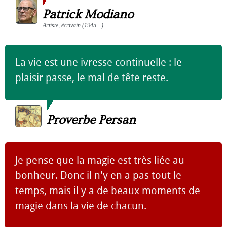
Patrick Modiano
Artiste, écrivain (1945 - )
La vie est une ivresse continuelle : le
plaisir passe, le mal de tête reste.
Proverbe Persan
Je pense que la magie est très liée au
bonheur. Donc il n'y en a pas tout le
temps, mais il y a de beaux moments de
magie dans la vie de chacun.