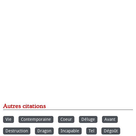
Autres citations
Vie
Contemporaine
Coeur
Déluge
Avant
Destruction
Dragon
Incapable
Tel
Dégoût