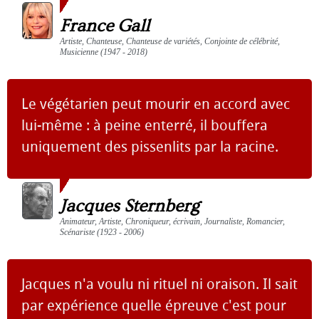
France Gall
Artiste, Chanteuse, Chanteuse de variétés, Conjointe de célébrité,
Musicienne (1947 - 2018)
Le végétarien peut mourir en accord avec
lui-même : à peine enterré, il bouffera
uniquement des pissenlits par la racine.
Jacques Sternberg
Animateur, Artiste, Chroniqueur, écrivain, Journaliste, Romancier,
Scénariste (1923 - 2006)
Jacques n'a voulu ni rituel ni oraison. Il sait
par expérience quelle épreuve c'est pour