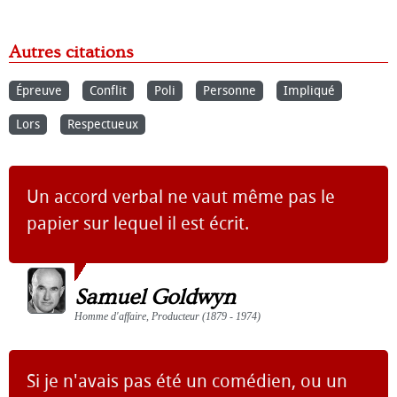
Autres citations
Épreuve
Conflit
Poli
Personne
Impliqué
Lors
Respectueux
Un accord verbal ne vaut même pas le
papier sur lequel il est écrit.
Samuel Goldwyn
Homme d'affaire, Producteur (1879 - 1974)
Si je n'avais pas été un comédien, ou un