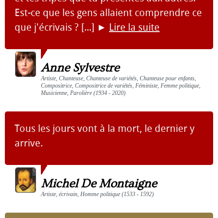
Est-ce que les gens allaient comprendre ce
que j'écrivais ? [...]
►
Lire la suite
Anne Sylvestre
Artiste, Chanteuse, Chanteuse de variétés, Chanteuse pour enfants,
Compositrice, Compositrice de variétés, Féministe, Femme politique,
Musicienne, Parolière (1934 - 2020)
Tous les jours vont à la mort, le dernier y
arrive.
Michel De Montaigne
Artiste, écrivain, Homme politique (1533 - 1592)