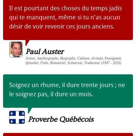
Il est pourtant des choses du temps jadis
qui te manquent, même si tu n'as aucun
désir de voir revenir ces jours anciens.
Paul Auster
Artiste, Autobiographe, Biographe, Cinéaste, écrivain, Enseignant,
épistolier, Poète, Romancier, Scénariste, Traducteur (1947 - 2024)
Soignez un rhume, il dure trente jours ; ne
le soignez pas, il dure un mois.
Proverbe Québécois