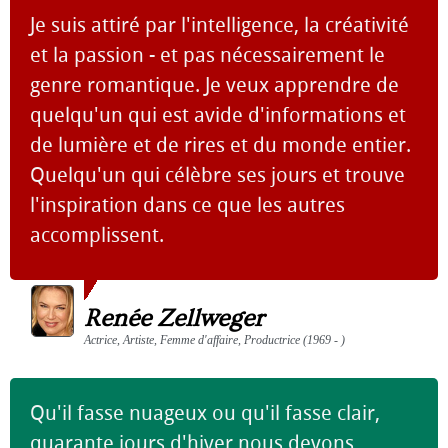
Je suis attiré par l'intelligence, la créativité
et la passion - et pas nécessairement le
genre romantique. Je veux apprendre de
quelqu'un qui est avide d'informations et
de lumière et de rires et du monde entier.
Quelqu'un qui célèbre ses jours et trouve
l'inspiration dans ce que les autres
accomplissent.
Renée Zellweger
Actrice, Artiste, Femme d'affaire, Productrice (1969 - )
Qu'il fasse nuageux ou qu'il fasse clair,
quarante jours d'hiver nous devons