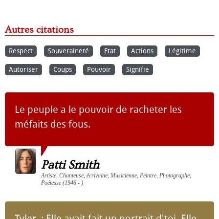
Autres citations
Respect
Souveraineté
Etat
Actions
Légitime
Autoriser
Coups
Pouvoir
Signifie
Le peuple a le pouvoir de racheter les
méfaits des fous.
Patti Smith
Artiste, Chanteuse, écrivaine, Musicienne, Peintre, Photographe,
Poétesse (1946 - )
Tyler : Elle avait fait un portrait d'toi. Elle