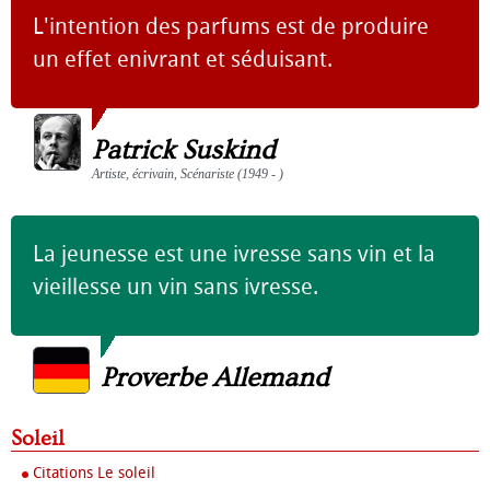
L'intention des parfums est de produire
un effet enivrant et séduisant.
Patrick Suskind
Artiste, écrivain, Scénariste (1949 - )
La jeunesse est une ivresse sans vin et la
vieillesse un vin sans ivresse.
Proverbe Allemand
Soleil
Citations Le soleil