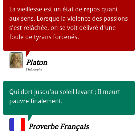
La vieillesse est un état de repos quant
aux sens. Lorsque la violence des passions
s'est relâchée, on se voit délivré d'une
foule de tyrans forcenés.
Platon
Philosophe
Qui dort jusqu'au soleil levant ; Il meurt
pauvre finalement.
Proverbe Français