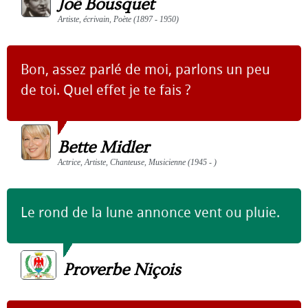
Joë Bousquet
Artiste, écrivain, Poète (1897 - 1950)
Bon, assez parlé de moi, parlons un peu
de toi. Quel effet je te fais ?
Bette Midler
Actrice, Artiste, Chanteuse, Musicienne (1945 - )
Le rond de la lune annonce vent ou pluie.
Proverbe Niçois