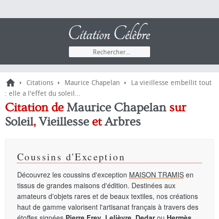
›
›
›
Citations
Maurice Chapelan
La vieillesse embellit tout
: elle a l'effet du soleil...
Citation de
Maurice Chapelan
sur
Soleil
,
Vieillesse
et
Arbres
Coussins d'Exception
Découvrez les coussins d'exception
MAISON TRAMIS
en
tissus de grandes maisons d'édition. Destinées aux
amateurs d'objets rares et de beaux textiles, nos créations
haut de gamme valorisent l'artisanat français à travers des
étoffes signées
Pierre Frey
,
Lelièvre
,
Dedar
ou
Hermès
.