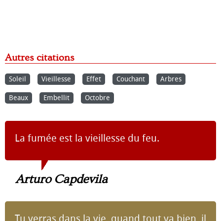
Autres citations
Soleil
Vieillesse
Effet
Couchant
Arbres
Beaux
Embellit
Octobre
La fumée est la vieillesse du feu.
Arturo Capdevila
Tu verras dans la vie, quand tout va bien, il