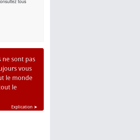
Consultez tous
s ne sont pas
ujours vous
ut le monde
out le
Explication ➤