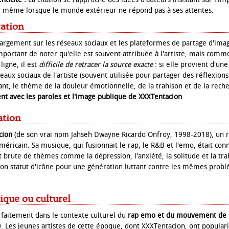
, même lorsque le monde extérieur ne répond pas à ses attentes.
tation
e largement sur les réseaux sociaux et les plateformes de partage d'im
important de noter qu'elle est souvent attribuée à l'artiste, mais com
igne, il est
difficile de retracer la source exacte
: si elle provient d'une
seaux sociaux de l'artiste (souvent utilisée pour partager des réflexion
nt, le thème de la douleur émotionnelle, de la trahison et de la reche
nt avec les paroles et l'image publique de XXXTentacion
.
ation
cion
(de son vrai nom Jahseh Dwayne Ricardo Onfroy, 1998-2018), un r
éricain. Sa musique, qui fusionnait le rap, le R&B et l'emo, était co
 brute de thèmes comme la dépression, l'anxiété, la solitude et la tra
son statut d'icône pour une génération luttant contre les mêmes prob
ique ou culturel
parfaitement dans le contexte culturel du
rap emo et du mouvement de l'
 Les jeunes artistes de cette époque, dont XXXTentacion, ont populari