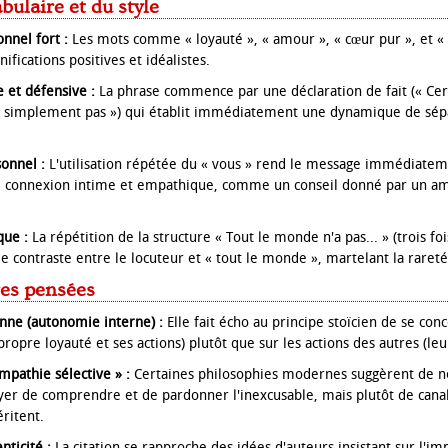
bulaire et du style
nnel fort :
Les mots comme « loyauté », « amour », « cœur pur », et «
ifications positives et idéalistes.
e et défensive :
La phrase commence par une déclaration de fait (« Ce
t simplement pas ») qui établit immédiatement une dynamique de sépa
sonnel :
L'utilisation répétée du « vous » rend le message immédiatem
ne connexion intime et empathique, comme un conseil donné par un am
ue :
La répétition de la structure « Tout le monde n'a pas... » (trois fo
le contraste entre le locuteur et « tout le monde », martelant la rareté
res pensées
enne (autonomie interne) :
Elle fait écho au principe stoïcien de se con
propre loyauté et ses actions) plutôt que sur les actions des autres (l
mpathie sélective » :
Certaines philosophies modernes suggèrent de n
yer de comprendre et de pardonner l'inexcusable, mais plutôt de cana
ritent.
nticité :
La citation se rapproche des idées d'auteurs insistant sur l'i