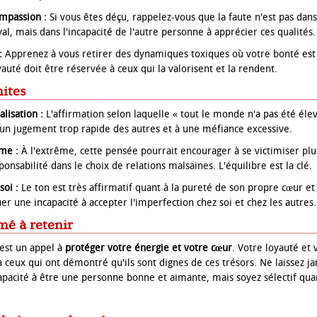
ompassion :
Si vous êtes déçu, rappelez-vous que la faute n'est pas dans
al, mais dans l'incapacité de l'autre personne à apprécier ces qualités.
:
Apprenez à vous retirer des dynamiques toxiques où votre bonté e
yauté doit être réservée à ceux qui la valorisent et la rendent.
mites
lisation :
L'affirmation selon laquelle « tout le monde n'a pas été é
 un jugement trop rapide des autres et à une méfiance excessive.
ime :
À l'extrême, cette pensée pourrait encourager à se victimiser plut
onsabilité dans le choix de relations malsaines. L'équilibre est la clé.
soi :
Le ton est très affirmatif quant à la pureté de son propre cœur et 
r une incapacité à accepter l'imperfection chez soi et chez les autres.
mé à retenir
est un appel à
protéger votre énergie et votre cœur
. Votre loyauté et
u'à ceux qui ont démontré qu'ils sont dignes de ces trésors. Ne laissez j
capacité à être une personne bonne et aimante, mais soyez sélectif qua