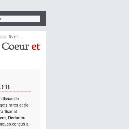
s. Ils ne...
,
Coeur
et
on
 tissus de
jets rares et de
'artisanat
vre
,
Dedar
ou
uniques conçus à