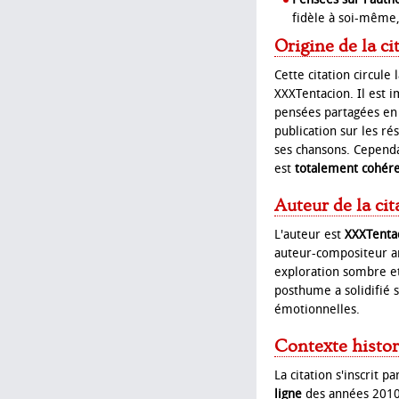
fidèle à soi-même
Origine de la ci
Cette citation circul
XXXTentacion. Il est 
pensées partagées en l
publication sur les ré
ses chansons. Cependa
est
totalement cohére
Auteur de la cit
L'auteur est
XXXTenta
auteur-compositeur am
exploration sombre et
posthume a solidifié 
émotionnelles.
Contexte histor
La citation s'inscrit 
ligne
des années 2010.