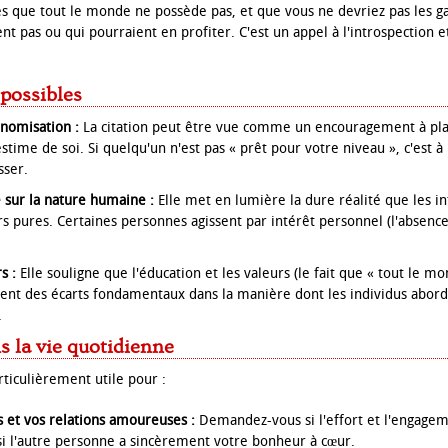
es que tout le monde ne possède pas, et que vous ne devriez pas les ga
nt pas ou qui pourraient en profiter. C'est un appel à l'introspection et
.
 possibles
nomisation :
La citation peut être vue comme un encouragement à plac
estime de soi. Si quelqu'un n'est pas « prêt pour votre niveau », c'est à 
sser.
 sur la nature humaine :
Elle met en lumière la dure réalité que les in
rs pures. Certaines personnes agissent par intérêt personnel (l'absence
s :
Elle souligne que l'éducation et les valeurs (le fait que « tout le m
nt des écarts fondamentaux dans la manière dont les individus aborde
.
s la vie quotidienne
rticulièrement utile pour :
s et vos relations amoureuses :
Demandez-vous si l'effort et l'engage
 si l'autre personne a sincèrement votre bonheur à cœur.