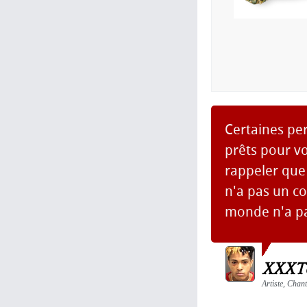
Certaines pe
prêts pour v
rappeler que
n'a pas un c
monde n'a pas
XXXTe
Artiste, Chan