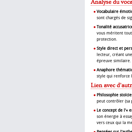
Analyse du voca
Vocabulaire émotio
sont chargés de sign
Tonalité accusatric
vous méritent tou
protection.
Style direct et per
lecteur, créant u
épreuve similaire.
Anaphore thématiq
style qui renforce 
Lien avec d’aut
Philosophie stoïci
peut contrôler (sa 
Le concept de l'« e
son énergie à essa
vers ceux qui la mé
Pensées sur l'authe