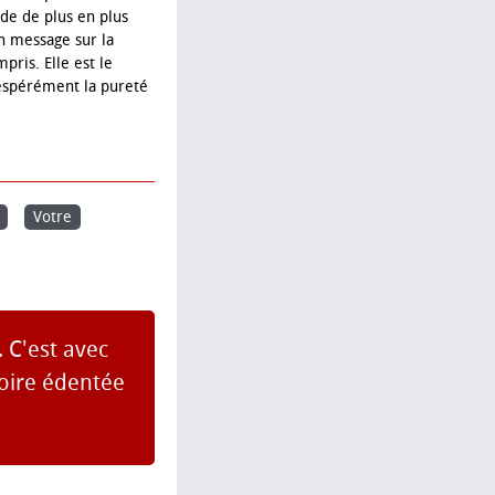
de de plus en plus
un message sur la
pris. Elle est le
sespérément la pureté
Votre
. C'est avec
hoire édentée