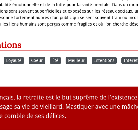
abilité émotionnelle et de la lutte pour la santé mentale. Dans un mon
ions sont souvent superficielles et exposées sur les réseaux sociaux, 
ésonne fortement auprès d'un public qui se sent souvent trahi ou incom
où les liens humains sont perçus comme fragiles et où l'on cherche dé
ations
Loyauté
Coeur
Été
Meilleur
Intentions
Intérêt
nçais, la retraite est le but suprême de l'existence
visage sa vie de vieillard. Mastiquer avec une mâc
e comble de ses délices.