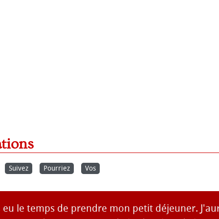
ations
Suivez
Pourriez
Vos
s eu le temps de prendre mon petit déjeuner. J'au