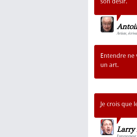
son désir.
Antoi
Artiste, écriv
Entendre ne v
un art.
Je crois que l
Larry 
Entrepreneur,