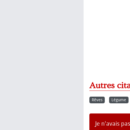
Autres cit
Rêves
Légume
Je n'avais pa