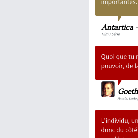
importantes.
Antartica
Film / Série
Quoi que tu 
pouvoir, de l
Goeth
Artiste, Biolo
L'individu, u
donc du côté 