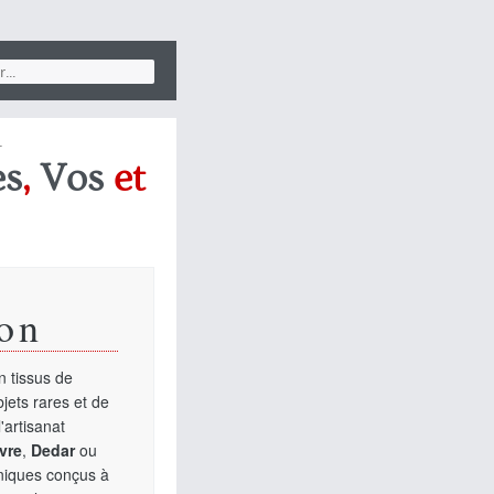
.
es
,
Vos
et
on
 tissus de
jets rares et de
'artisanat
vre
,
Dedar
ou
uniques conçus à