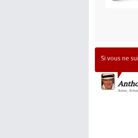
Si vous ne su
Antho
Acteur, Artist