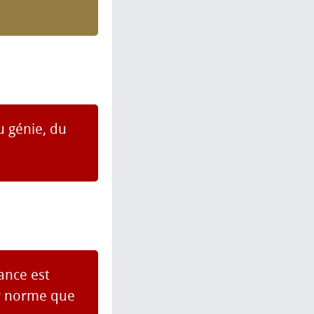
u génie, du
dance est
ur norme que