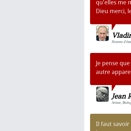
qu'elles me m
Dieu merci, l
Vladi
Homme d'état,
Je pense que 
autre appare
Jean 
Artiste, Biolo
Il faut savoi