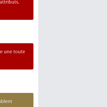
ttributs.
re une toute
mblent