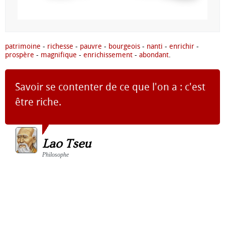
patrimoine
-
richesse
-
pauvre
-
bourgeois
-
nanti
-
enrichir
-
prospère
-
magnifique
-
enrichissement
-
abondant
.
Savoir se contenter de ce que l'on a : c'est
être riche.
Lao Tseu
Philosophe