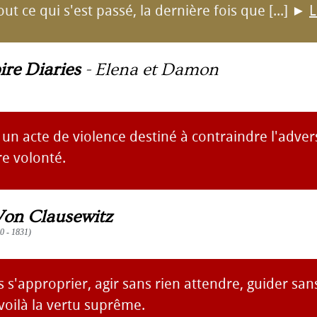
out ce qui s'est passé, la dernière fois que [...]
►
L
re Diaries
-
Elena et Damon
 un acte de violence destiné à contraindre l'adver
re volonté.
Von Clausewitz
80 - 1831)
 s'approprier, agir sans rien attendre, guider san
voilà la vertu suprême.