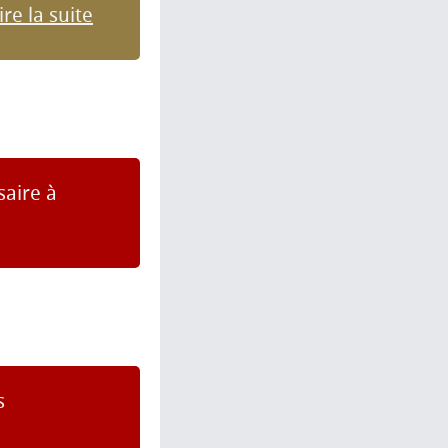
ire la suite
saire à
s