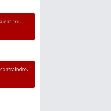
aient cru.
 contraindre.