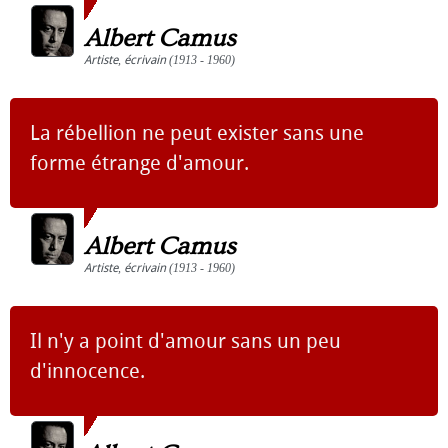
Albert Camus
Artiste
,
écrivain
(1913 - 1960)
La rébellion ne peut exister sans une
forme étrange d'amour.
Albert Camus
Artiste
,
écrivain
(1913 - 1960)
Il n'y a point d'amour sans un peu
d'innocence.