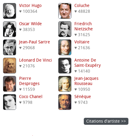
Victor Hugo
Coluche
♥ 100364
♥ 48828
Oscar Wilde
Friedrich
Nietzsche
♥ 38353
♥ 31625
Jean-Paul Sartre
Voltaire
♥ 29068
♥ 21636
Léonard De Vinci
Antoine De
Saint-Exupéry
♥ 21076
♥ 14140
Pierre
Jean-Jacques
Desproges
Rousseau
♥ 11559
♥ 10950
Coco Chanel
Sénèque
♥ 9798
♥ 9743
Citations d'artiste >>