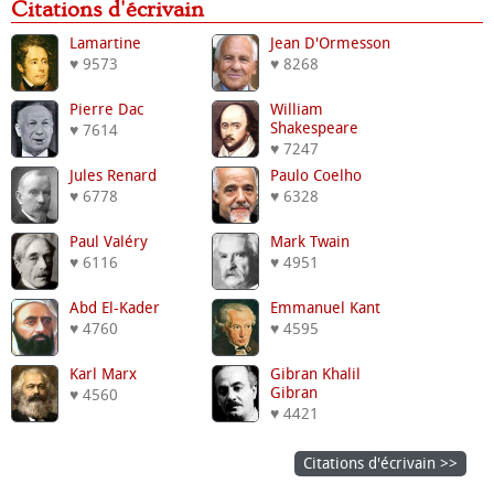
Citations d'écrivain
Lamartine
Jean D'Ormesson
♥ 9573
♥ 8268
Pierre Dac
William
Shakespeare
♥ 7614
♥ 7247
Jules Renard
Paulo Coelho
♥ 6778
♥ 6328
Paul Valéry
Mark Twain
♥ 6116
♥ 4951
Abd El-Kader
Emmanuel Kant
♥ 4760
♥ 4595
Karl Marx
Gibran Khalil
Gibran
♥ 4560
♥ 4421
Citations d'écrivain >>