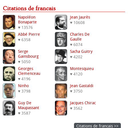
Citations de francais
Napoléon
Jean Jaurès
Bonaparte
♥ 10608
♥ 13576
Abbé Pierre
Charles De
Gaulle
♥ 6358
♥ 6074
Serge
Sacha Guitry
Gainsbourg
♥ 4202
♥ 5050
Georges
Montesquieu
Clemenceau
♥ 4120
♥ 4196
Ninho
Jean Gastaldi
♥ 3798
♥ 3750
Guy De
Jacques Chirac
Maupassant
♥ 3562
♥ 3587
Citations de francais >>