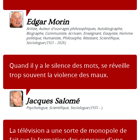
Edgar Morin
Artiste
,
Auteur d'ouvrages philosophiques
,
Autobiographe
,
Biographe
,
Communiste
,
écrivain
,
Enseignant
,
Essayiste
,
Homme
politique
,
Humaniste
,
Philosophe
,
Résistant
,
Scientifique
,
Sociologue
(1921 - 2026)
Quand il y a le silence des mots, se réveille
trop souvent la violence des maux.
Jacques Salomé
Psychologue
,
Scientifique
,
Sociologue
(1935 - )
La télévision a une sorte de monopole de