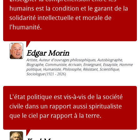
humains est la condition et le garant de la
solidarité intellectuelle et morale de
l'humanité.
Edgar Morin
Artiste
,
Auteur d'ouvrages philosophiques
,
Autobiographe
,
Biographe
,
Communiste
,
écrivain
,
Enseignant
,
Essayiste
,
Homme
politique
,
Humaniste
,
Philosophe
,
Résistant
,
Scientifique
,
Sociologue
(1921 - 2026)
L'état politique est vis-à-vis de la société
civile dans un rapport aussi spiritualiste
que le ciel par rapport à la terre.