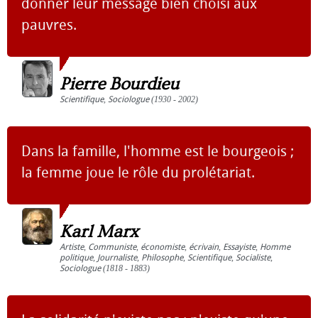
donner leur message bien choisi aux
pauvres.
Pierre Bourdieu
Scientifique
,
Sociologue
(1930 - 2002)
Dans la famille, l'homme est le bourgeois ;
la femme joue le rôle du prolétariat.
Karl Marx
Artiste
,
Communiste
,
économiste
,
écrivain
,
Essayiste
,
Homme
politique
,
Journaliste
,
Philosophe
,
Scientifique
,
Socialiste
,
Sociologue
(1818 - 1883)