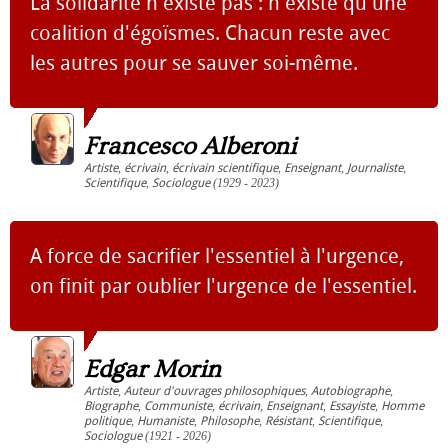
La solidarité n'existe pas : n'existe qu'une
coalition d'égoïsmes. Chacun reste avec
les autres pour se sauver soi-même.
Francesco Alberoni
Artiste
,
écrivain
,
écrivain scientifique
,
Enseignant
,
Journaliste
,
Scientifique
,
Sociologue
(1929 - 2023)
A force de sacrifier l'essentiel à l'urgence,
on finit par oublier l'urgence de l'essentiel.
Edgar Morin
Artiste
,
Auteur d'ouvrages philosophiques
,
Autobiographe
,
Biographe
,
Communiste
,
écrivain
,
Enseignant
,
Essayiste
,
Homme
politique
,
Humaniste
,
Philosophe
,
Résistant
,
Scientifique
,
Sociologue
(1921 - 2026)