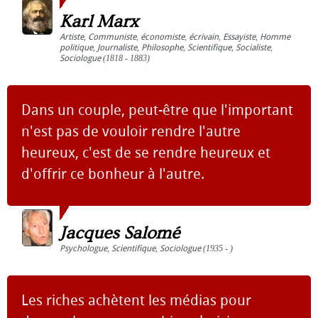
Karl Marx
Artiste
,
Communiste
,
économiste
,
écrivain
,
Essayiste
,
Homme
politique
,
Journaliste
,
Philosophe
,
Scientifique
,
Socialiste
,
Sociologue
(1818 - 1883)
Dans un couple, peut-être que l'important
n'est pas de vouloir rendre l'autre
heureux, c'est de se rendre heureux et
d'offrir ce bonheur à l'autre.
Jacques Salomé
Psychologue
,
Scientifique
,
Sociologue
(1935 - )
Les riches achètent les médias pour