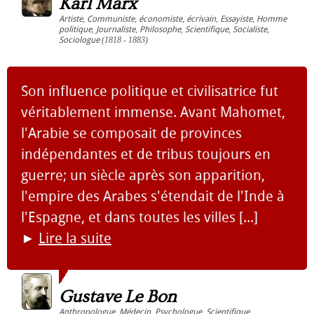
Karl Marx
Artiste
,
Communiste
,
économiste
,
écrivain
,
Essayiste
,
Homme
politique
,
Journaliste
,
Philosophe
,
Scientifique
,
Socialiste
,
Sociologue
(1818 - 1883)
Son influence politique et civilisatrice fut
véritablement immense. Avant Mahomet,
l'Arabie se composait de provinces
indépendantes et de tribus toujours en
guerre; un siècle après son apparition,
l'empire des Arabes s'étendait de l'Inde à
l'Espagne, et dans toutes les villes [...]
►
Lire la suite
Gustave Le Bon
Anthropologue
,
Médecin
,
Psychologue
,
Scientifique
,