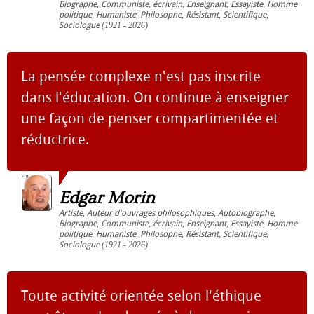
Biographe
,
Communiste
,
écrivain
,
Enseignant
,
Essayiste
,
Homme
politique
,
Humaniste
,
Philosophe
,
Résistant
,
Scientifique
,
Sociologue
(1921 - 2026)
La pensée complexe n'est pas inscrite
dans l'éducation. On continue à enseigner
une façon de penser compartimentée et
réductrice.
Edgar Morin
Artiste
,
Auteur d'ouvrages philosophiques
,
Autobiographe
,
Biographe
,
Communiste
,
écrivain
,
Enseignant
,
Essayiste
,
Homme
politique
,
Humaniste
,
Philosophe
,
Résistant
,
Scientifique
,
Sociologue
(1921 - 2026)
Toute activité orientée selon l'éthique