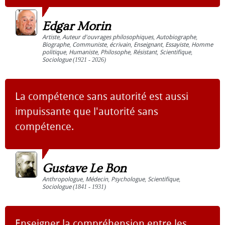
Edgar Morin
Artiste
,
Auteur d'ouvrages philosophiques
,
Autobiographe
,
Biographe
,
Communiste
,
écrivain
,
Enseignant
,
Essayiste
,
Homme
politique
,
Humaniste
,
Philosophe
,
Résistant
,
Scientifique
,
Sociologue
(1921 - 2026)
La compétence sans autorité est aussi
impuissante que l'autorité sans
compétence.
Gustave Le Bon
Anthropologue
,
Médecin
,
Psychologue
,
Scientifique
,
Sociologue
(1841 - 1931)
Enseigner la compréhension entre les