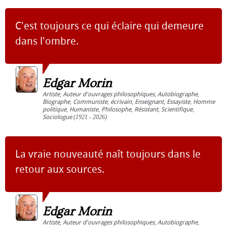
C'est toujours ce qui éclaire qui demeure
dans l'ombre.
Edgar Morin
Artiste
,
Auteur d'ouvrages philosophiques
,
Autobiographe
,
Biographe
,
Communiste
,
écrivain
,
Enseignant
,
Essayiste
,
Homme
politique
,
Humaniste
,
Philosophe
,
Résistant
,
Scientifique
,
Sociologue
(1921 - 2026)
La vraie nouveauté naît toujours dans le
retour aux sources.
Edgar Morin
Artiste
,
Auteur d'ouvrages philosophiques
,
Autobiographe
,