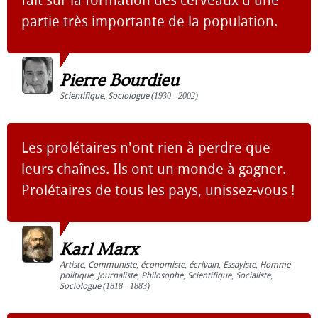
fait sur la formation des cerveaux d'une
partie très importante de la population.
Pierre Bourdieu
Scientifique
,
Sociologue
(1930 - 2002)
Les prolétaires n'ont rien à perdre que
leurs chaînes. Ils ont un monde à gagner.
Prolétaires de tous les pays, unissez-vous !
Karl Marx
Artiste
,
Communiste
,
économiste
,
écrivain
,
Essayiste
,
Homme
politique
,
Journaliste
,
Philosophe
,
Scientifique
,
Socialiste
,
Sociologue
(1818 - 1883)