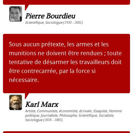
Pierre Bourdieu
Scientifique
,
Sociologue
(1930 - 2002)
Sous aucun prétexte, les armes et les
munitions ne doivent être rendues ; toute
tentative de désarmer les travailleurs doit
être contrecarrée, par la force si
nécessaire.
Karl Marx
Artiste
,
Communiste
,
économiste
,
écrivain
,
Essayiste
,
Homme
politique
,
Journaliste
,
Philosophe
,
Scientifique
,
Socialiste
,
Sociologue
(1818 - 1883)