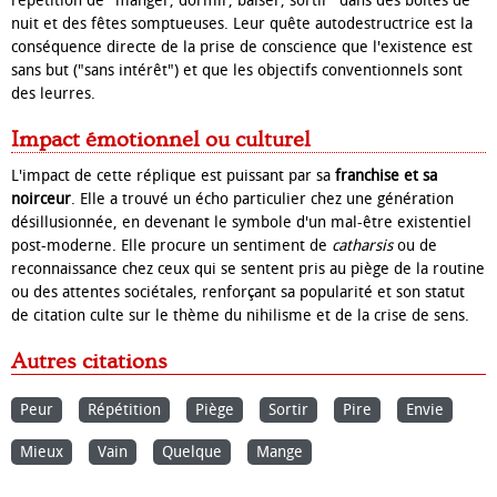
répétition de "manger, dormir, baiser, sortir" dans des boîtes de
nuit et des fêtes somptueuses. Leur quête autodestructrice est la
conséquence directe de la prise de conscience que l'existence est
sans but ("sans intérêt") et que les objectifs conventionnels sont
des leurres.
Impact émotionnel ou culturel
L'impact de cette réplique est puissant par sa
franchise et sa
noirceur
. Elle a trouvé un écho particulier chez une génération
désillusionnée, en devenant le symbole d'un mal-être existentiel
post-moderne. Elle procure un sentiment de
catharsis
ou de
reconnaissance chez ceux qui se sentent pris au piège de la routine
ou des attentes sociétales, renforçant sa popularité et son statut
de citation culte sur le thème du nihilisme et de la crise de sens.
Autres citations
Peur
Répétition
Piège
Sortir
Pire
Envie
Mieux
Vain
Quelque
Mange