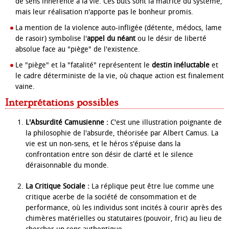
de sens inhérente à la vie. Ces buts sont la matrice du système,
mais leur réalisation n'apporte pas le bonheur promis.
La mention de la violence auto-infligée (détente, médocs, lame
de rasoir) symbolise l'
appel du néant
ou le désir de liberté
absolue face au "piège" de l'existence.
Le "piège" et la "fatalité" représentent le
destin inéluctable
et
le cadre déterministe de la vie, où chaque action est finalement
vaine.
Interprétations possibles
L'Absurdité Camusienne :
C'est une illustration poignante de
la philosophie de l'absurde, théorisée par Albert Camus. La
vie est un non-sens, et le héros s'épuise dans la
confrontation entre son désir de clarté et le silence
déraisonnable du monde.
La Critique Sociale :
La réplique peut être lue comme une
critique acerbe de la société de consommation et de
performance, où les individus sont incités à courir après des
chimères matérielles ou statutaires (pouvoir, fric) au lieu de