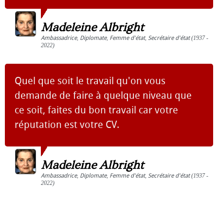
Madeleine Albright
Ambassadrice
,
Diplomate
,
Femme d'état
,
Secrétaire d'état
(1937 -
2022)
Quel que soit le travail qu'on vous
demande de faire à quelque niveau que
ce soit, faites du bon travail car votre
réputation est votre CV.
Madeleine Albright
Ambassadrice
,
Diplomate
,
Femme d'état
,
Secrétaire d'état
(1937 -
2022)