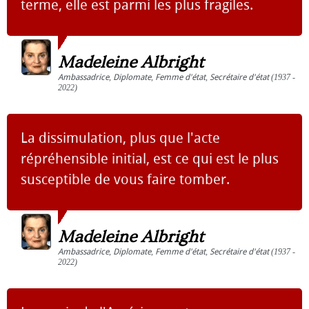
terme, elle est parmi les plus fragiles.
Madeleine Albright
Ambassadrice
,
Diplomate
,
Femme d'état
,
Secrétaire d'état
(1937 -
2022)
La dissimulation, plus que l'acte
répréhensible initial, est ce qui est le plus
susceptible de vous faire tomber.
Madeleine Albright
Ambassadrice
,
Diplomate
,
Femme d'état
,
Secrétaire d'état
(1937 -
2022)