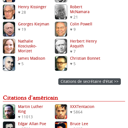
Henry Kissinger
Robert
McNamara
♥ 28
♥ 21
Georges Kiejman
Colin Powell
♥ 19
♥ 9
Nathalie
Herbert Henry
Kosciusko-
Asquith
Morizet
♥ 7
♥ 7
James Madison
Christian Bonnet
♥ 5
♥ 5
Citations de secrétaire d'état >>
Citations d'américain
Martin Luther
XXXTentacion
King
♥ 5864
♥ 11013
Edgar Allan Poe
Bruce Lee