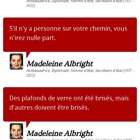
Ambassadrice
,
Diplomate
,
Femme d'état
,
Secrétaire d'état
(1937 -
2022)
S'il n'y a personne sur votre chemin, vous
n'irez nulle part.
Madeleine Albright
Ambassadrice
,
Diplomate
,
Femme d'état
,
Secrétaire d'état
(1937 -
2022)
Des plafonds de verre ont été brisés, mais
d'autres doivent être brisés.
Madeleine Albright