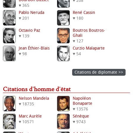
♥ 208
♥ 365
Pablo Neruda
René Cassin
♥ 201
♥ 180
Octavio Paz
Boutros Boutros-
Ghali
♥ 139
♥ 127
Jean Éthier-Blais
Curzio Malaparte
♥ 98
♥ 54
Citations de diplomate >>
Citations d'homme d'état
Nelson Mandela
Napoléon
Bonaparte
♥ 18735
♥ 13576
Marc Aurèle
Sénèque
♥ 10571
♥ 9743