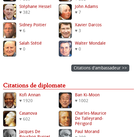
Stéphane Hessel
John Adams
♥ 382
♥ 7
Sidney Poitier
Xavier Darcos
♥ 6
♥ 3
Salah Stétié
Walter Mondale
♥ 0
♥ 0
Citations d'ambassadeur >>
Citations de diplomate
Kofi Annan
Ban Ki-Moon
♥ 1920
♥ 1002
Casanova
Charles-Maurice
De Talleyrand-
♥ 602
Périgord
♥ 439
Jacques De
Paul Morand
Bourbon Busset