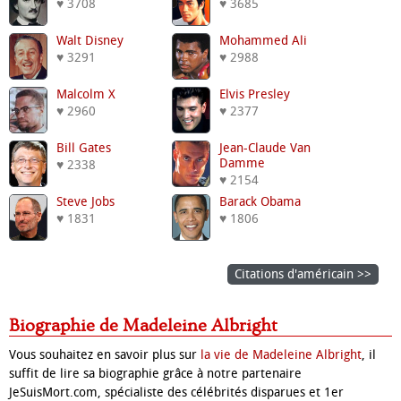
♥ 3708
♥ 3685
Walt Disney
Mohammed Ali
♥ 3291
♥ 2988
Malcolm X
Elvis Presley
♥ 2960
♥ 2377
Bill Gates
Jean-Claude Van
Damme
♥ 2338
♥ 2154
Steve Jobs
Barack Obama
♥ 1831
♥ 1806
Citations d'américain >>
Biographie de Madeleine Albright
Vous souhaitez en savoir plus sur
la vie de Madeleine Albright
, il
suffit de lire sa biographie grâce à notre partenaire
JeSuisMort.com, spécialiste des célébrités disparues et 1er