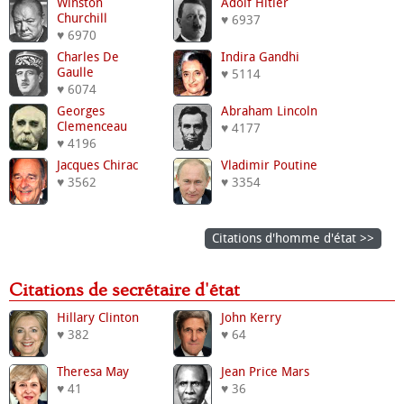
Winston
Adolf Hitler
Churchill
♥ 6937
♥ 6970
Charles De
Indira Gandhi
Gaulle
♥ 5114
♥ 6074
Georges
Abraham Lincoln
Clemenceau
♥ 4177
♥ 4196
Jacques Chirac
Vladimir Poutine
♥ 3562
♥ 3354
Citations d'homme d'état >>
Citations de secrétaire d'état
Hillary Clinton
John Kerry
♥ 382
♥ 64
Theresa May
Jean Price Mars
♥ 41
♥ 36