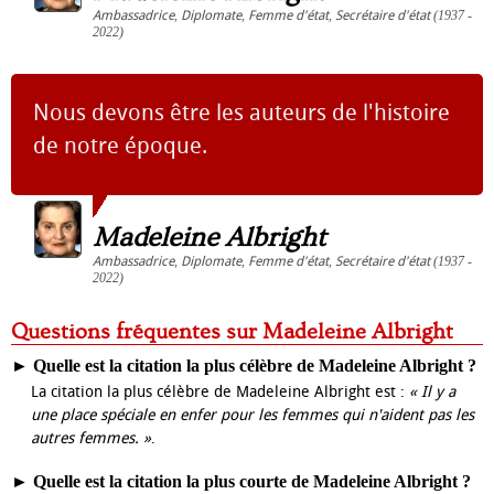
Ambassadrice
,
Diplomate
,
Femme d'état
,
Secrétaire d'état
(1937 -
2022)
Nous devons être les auteurs de l'histoire
de notre époque.
Madeleine Albright
Ambassadrice
,
Diplomate
,
Femme d'état
,
Secrétaire d'état
(1937 -
2022)
Questions fréquentes sur Madeleine Albright
►
Quelle est la citation la plus célèbre de Madeleine Albright ?
La citation la plus célèbre de Madeleine Albright est :
« Il y a
une place spéciale en enfer pour les femmes qui n'aident pas les
autres femmes. »
.
►
Quelle est la citation la plus courte de Madeleine Albright ?