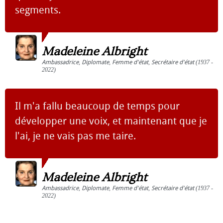
segments.
Madeleine Albright
Ambassadrice
,
Diplomate
,
Femme d'état
,
Secrétaire d'état
(1937 -
2022)
Il m'a fallu beaucoup de temps pour
développer une voix, et maintenant que je
l'ai, je ne vais pas me taire.
Madeleine Albright
Ambassadrice
,
Diplomate
,
Femme d'état
,
Secrétaire d'état
(1937 -
2022)