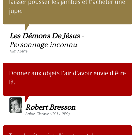
laisser pousser les jambes et t'acheter une
jupe.
Les Démons De Jésus
-
Personnage inconnu
Film / Série
Donner aux objets l'air d'avoir envie d'être
là.
Robert Bresson
Artiste, Cinéaste (1901 - 1999)