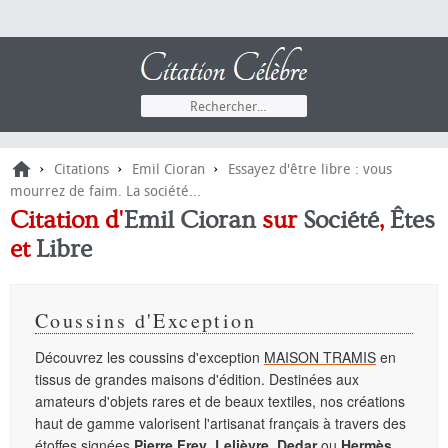
›
›
›
Citations
Emil Cioran
Essayez d'être libre : vous
mourrez de faim. La société...
Citation d'
Emil Cioran
sur
Société
,
Êtes
et
Libre
Coussins d'Exception
Découvrez les coussins d'exception
MAISON TRAMIS
en
tissus de grandes maisons d'édition. Destinées aux
amateurs d'objets rares et de beaux textiles, nos créations
haut de gamme valorisent l'artisanat français à travers des
étoffes signées
Pierre Frey
,
Lelièvre
,
Dedar
ou
Hermès
.