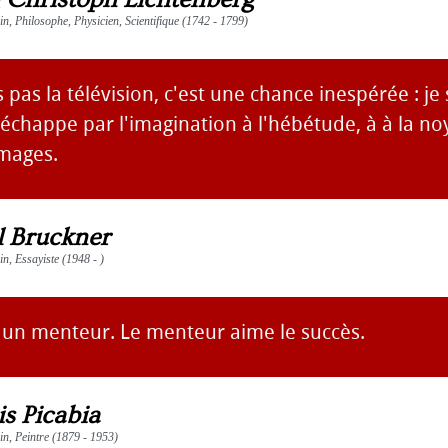
ain, Philosophe, Physicien, Scientifique (1742 - 1799)
pas la télévision, c'est une chance inespérée : je 
 j'échappe par l'imagination à l'hébétude, à à la n
images.
l Bruckner
ain, Essayiste (1948 - )
t un menteur. Le menteur aime le succès.
is Picabia
ain, Peintre (1879 - 1953)