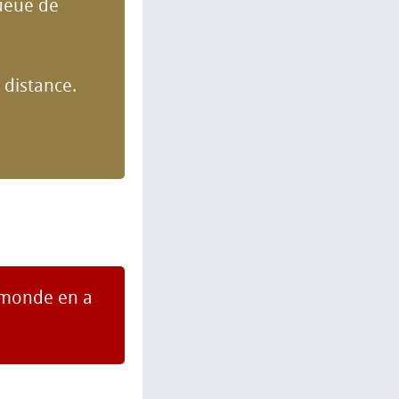
ueue de
 distance.
 monde en a