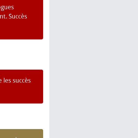
ogues
t. Succès
 les succès