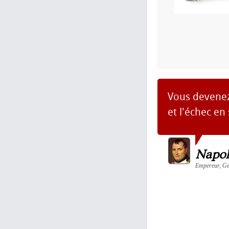
Vous devenez 
et l'échec en
Napol
Empereur, Gén