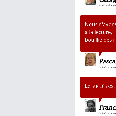
Artiste, écriv
Nous n'avons 
à la lecture,
bouillie des 
Pasca
Artiste, écriv
Le succès es
Franc
Artiste, écriv