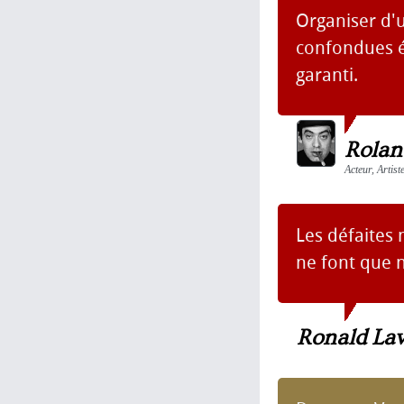
Organiser d'
confondues é
garanti.
Rolan
Acteur, Artist
Les défaites 
ne font que 
Ronald Lav