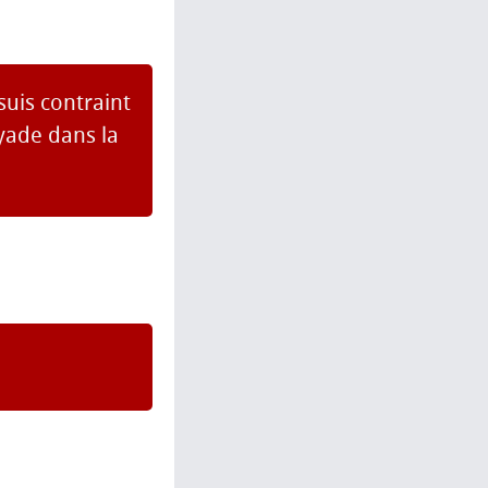
suis contraint
oyade dans la