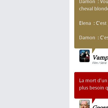
Damon : Vous
cheval blonde
Elena : C'est
Damon : C'est
Vampi
Film / Série
La mort d'un
plus besoin qu
Georg