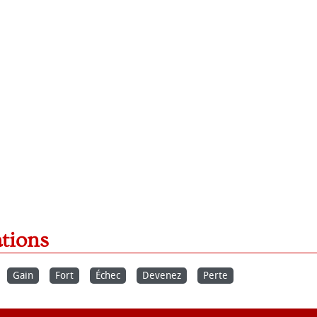
ations
Gain
Fort
Échec
Devenez
Perte