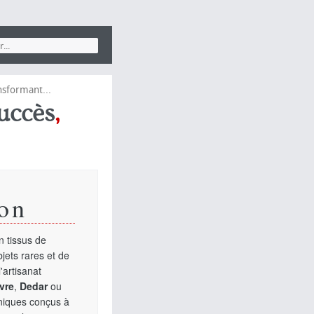
nsformant...
uccès
,
on
 tissus de
jets rares et de
'artisanat
vre
,
Dedar
ou
uniques conçus à