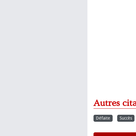
Autres cit
Défaite
Succès