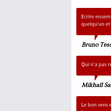
Ecrire ensem
quelqu'un et 
Bruno Tes
Qui n'a pas r
Mikhaïl Sa
Le bon sens 