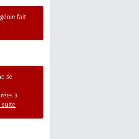
génie fait
ne se
irées à
a suite