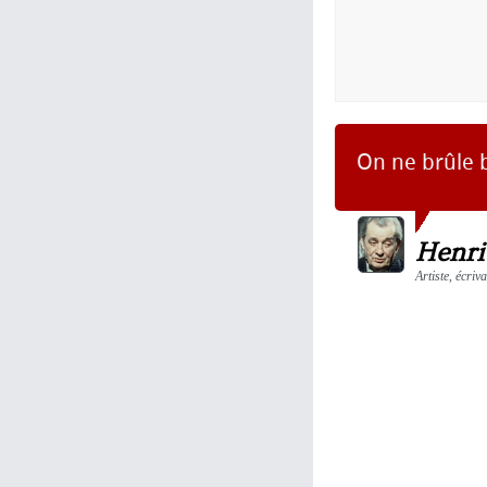
On ne brûle b
Henri
Artiste, écriv