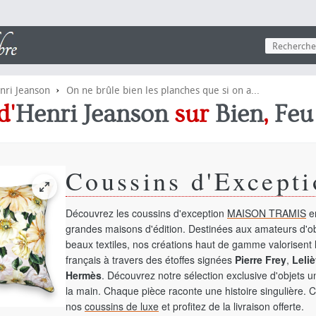
›
nri Jeanson
On ne brûle bien les planches que si on a...
d'
Henri Jeanson
sur
Bien
,
Feu
Coussins d'Excepti
Découvrez les coussins d'exception
MAISON TRAMIS
en
grandes maisons d'édition. Destinées aux amateurs d'ob
beaux textiles, nos créations haut de gamme valorisent l
français à travers des étoffes signées
Pierre Frey
,
Leliè
Hermès
. Découvrez notre sélection exclusive d'objets 
la main. Chaque pièce raconte une histoire singulière. 
nos
coussins de luxe
et profitez de la livraison offerte.