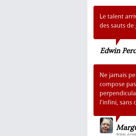
Le talent arr
des sauts de 
Edwin Per
Ne jamais pe
compose pas,
perpendiculai
l'infini, san
Margu
Artiste, écriv