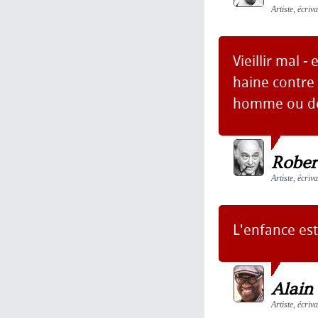
Artiste, écriv
Vieillir mal -
haine contre 
homme ou de l
Rober
Artiste, écriv
L'enfance est
Alain
Artiste, écriv