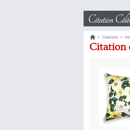
›
›
Citations
He
Citation 