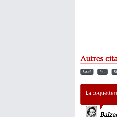
Autres cit
Sacré
Feu
B
La coquetter
Balza