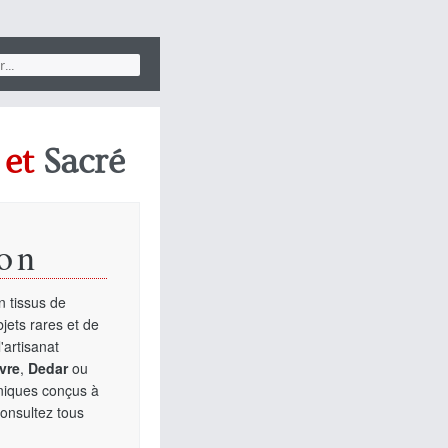
et
Sacré
on
 tissus de
jets rares et de
'artisanat
vre
,
Dedar
ou
uniques conçus à
Consultez tous