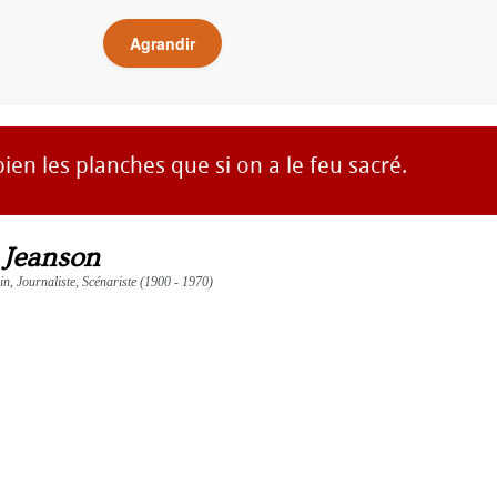
Agrandir
ien les planches que si on a le feu sacré.
 Jeanson
ain, Journaliste, Scénariste (1900 - 1970)