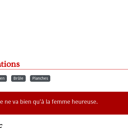
ations
ien
Brûle
Planches
ie ne va bien qu'à la femme heureuse.
c