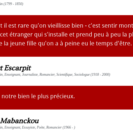
ain (1799 - 1850)
 et il est rare qu'on vieillisse bien - c'est sentir mon
cet étranger qui s'installe et prend peu à peu la 
a jeune fille qu'on a à peine eu le temps d'être.
t Escarpit
ain, Enseignant, Journaliste, Romancier, Scientifique, Sociologue (1918 - 2000)
 notre bien le plus précieux.
 Mabanckou
ain, Enseignant, Essayiste, Poète, Romancier (1966 - )