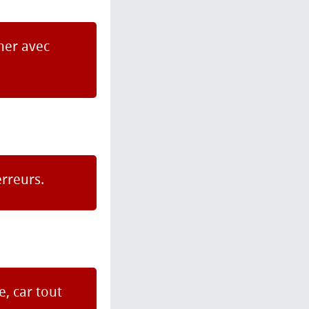
her avec
erreurs.
, car tout