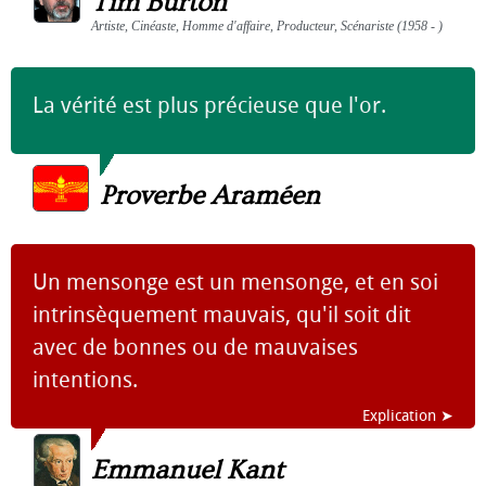
Tim Burton
Artiste, Cinéaste, Homme d'affaire, Producteur, Scénariste (1958 - )
La vérité est plus précieuse que l'or.
Proverbe Araméen
Un mensonge est un mensonge, et en soi
intrinsèquement mauvais, qu'il soit dit
avec de bonnes ou de mauvaises
intentions.
Explication ➤
Emmanuel Kant