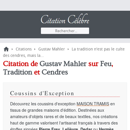
›
›
›
Citations
Gustav Mahler
La tradition n'est pas le culte
des cendres, mais la...
Citation de
Gustav Mahler
sur
Feu
,
Tradition
et
Cendres
Coussins d'Exception
Découvrez les coussins d'exception
MAISON TRAMIS
en
tissus de grandes maisons d'édition. Destinées aux
amateurs d'objets rares et de beaux textiles, nos créations
haut de gamme valorisent l'artisanat français à travers des
étoffes signées
Pierre Frey
,
Lelièvre
,
Dedar
ou
Hermès
.