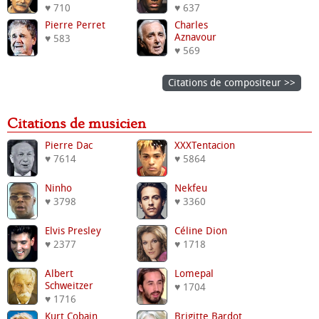
♥ 710
♥ 637
Pierre Perret
Charles
Aznavour
♥ 583
♥ 569
Citations de compositeur >>
Citations de musicien
Pierre Dac
XXXTentacion
♥ 7614
♥ 5864
Ninho
Nekfeu
♥ 3798
♥ 3360
Elvis Presley
Céline Dion
♥ 2377
♥ 1718
Albert
Lomepal
Schweitzer
♥ 1704
♥ 1716
Kurt Cobain
Brigitte Bardot