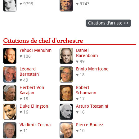
♥ 9798
♥ 9743
Citations d'artiste >>
Citations de chef d'orchestre
Yehudi Menuhin
Daniel
Barenboïm
♥ 106
♥ 99
Léonard
Ennio Morricone
Bernstein
♥ 18
♥ 49
Herbert Von
Robert
Karajan
Schumann
♥ 18
♥ 17
Duke Ellington
Arturo Toscanini
♥ 16
♥ 16
Vladimir Cosma
Pierre Boulez
♥ 11
♥ 10