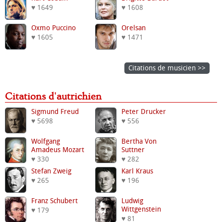
♥ 1649
♥ 1608
Oxmo Puccino
Orelsan
♥ 1605
♥ 1471
Citations de musicien >>
Citations d'autrichien
Sigmund Freud
Peter Drucker
♥ 5698
♥ 556
Wolfgang
Bertha Von
Amadeus Mozart
Suttner
♥ 330
♥ 282
Stefan Zweig
Karl Kraus
♥ 265
♥ 196
Franz Schubert
Ludwig
Wittgenstein
♥ 179
♥ 81