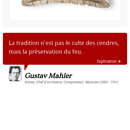
La tradition n'est pas le culte des cendres,
mais la préservation du feu.
Explication ➤
Gustav Mahler
Artiste
,
Chef d'orchestre
,
Compositeur
,
Musicien
(1860 - 1911)