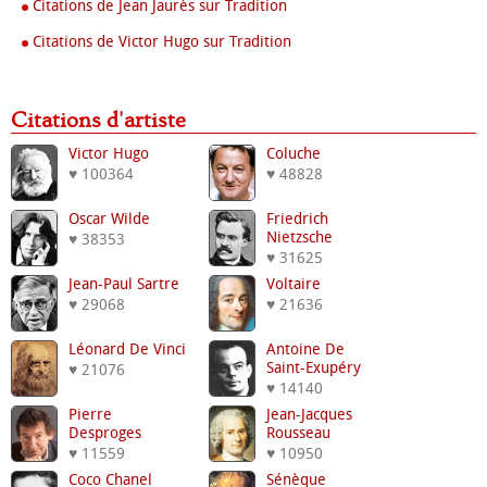
Citations de Jean Jaurès sur Tradition
Citations de Victor Hugo sur Tradition
Citations d'artiste
Victor Hugo
Coluche
♥ 100364
♥ 48828
Oscar Wilde
Friedrich
Nietzsche
♥ 38353
♥ 31625
Jean-Paul Sartre
Voltaire
♥ 29068
♥ 21636
Léonard De Vinci
Antoine De
Saint-Exupéry
♥ 21076
♥ 14140
Pierre
Jean-Jacques
Desproges
Rousseau
♥ 11559
♥ 10950
Coco Chanel
Sénèque