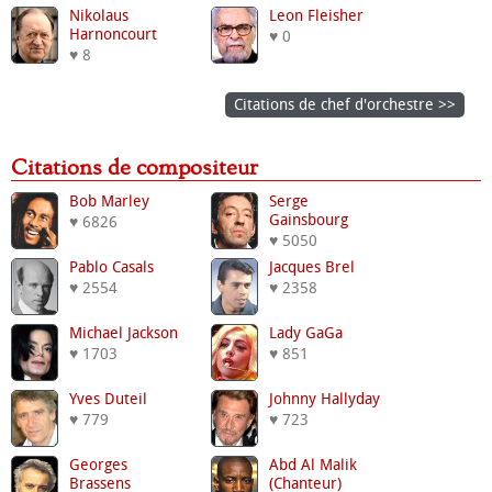
Nikolaus
Leon Fleisher
Harnoncourt
♥ 0
♥ 8
Citations de chef d'orchestre >>
Citations de compositeur
Bob Marley
Serge
Gainsbourg
♥ 6826
♥ 5050
Pablo Casals
Jacques Brel
♥ 2554
♥ 2358
Michael Jackson
Lady GaGa
♥ 1703
♥ 851
Yves Duteil
Johnny Hallyday
♥ 779
♥ 723
Georges
Abd Al Malik
Brassens
(chanteur)