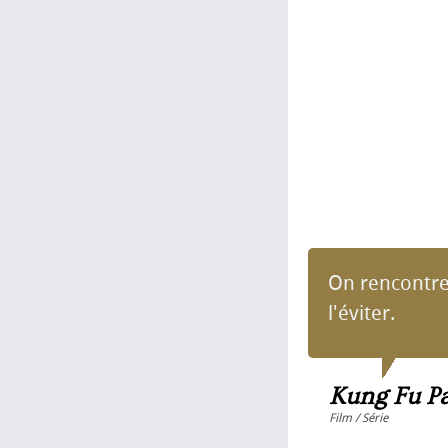
On rencontre
l'éviter.
Kung Fu P
Film / Série