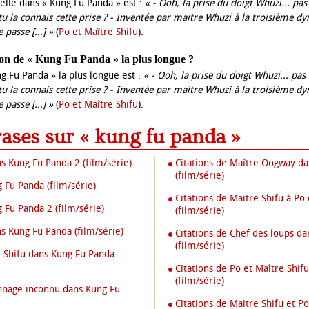
 belle dans « Kung Fu Panda » est :
« - Ooh, la prise du doigt Whuzi... pas
 tu la connais cette prise ? - Inventée par maitre Whuzi à la troisième dyn
 passe [...] »
(
Po et Maître Shifu
).
ation de « Kung Fu Panda » la plus longue ?
ng Fu Panda » la plus longue est :
« - Ooh, la prise du doigt Whuzi... pas 
 tu la connais cette prise ? - Inventée par maitre Whuzi à la troisième dyn
 passe [...] »
(
Po et Maître Shifu
).
rases sur « kung fu panda »
ns Kung Fu Panda 2 (film/série)
Citations de Maître Oogway d
(film/série)
g Fu Panda (film/série)
Citations de Maitre Shifu à Po
 Fu Panda 2 (film/série)
(film/série)
ns Kung Fu Panda (film/série)
Citations de Chef des loups d
(film/série)
e Shifu dans Kung Fu Panda
Citations de Po et Maître Shif
(film/série)
onnage inconnu dans Kung Fu
Citations de Maitre Shifu et P