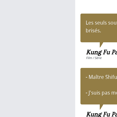
Les seuls sou
brisés.
Kung Fu P
Film / Série
- Maître Shif
- J'suis pas m
Kung Fu P