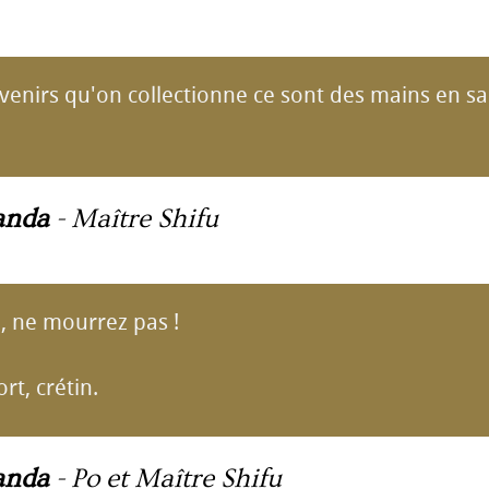
venirs qu'on collectionne ce sont des mains en sa
anda
-
Maître Shifu
u, ne mourrez pas !
ort, crétin.
anda
-
Po et Maître Shifu