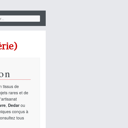
rie)
on
 tissus de
jets rares et de
'artisanat
vre
,
Dedar
ou
uniques conçus à
Consultez tous