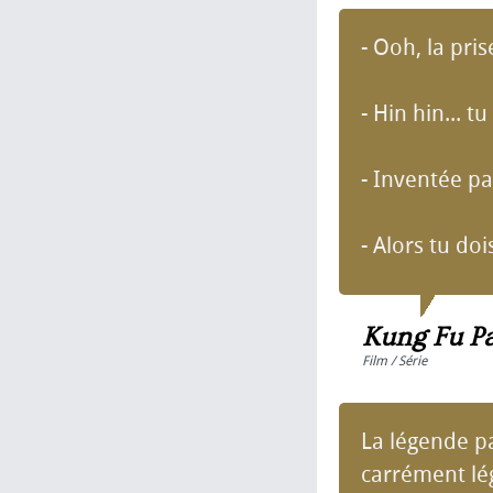
- Ooh, la pris
- Hin hin... t
- Inventée pa
- Alors tu doi
Kung Fu P
Film / Série
La légende pa
carrément lég