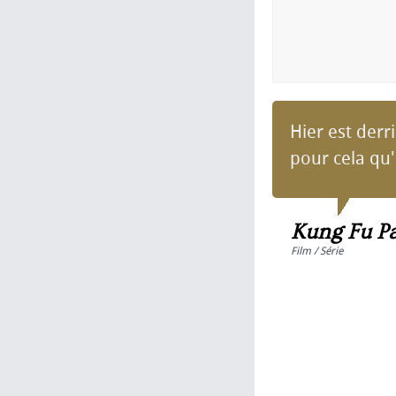
Hier est derr
pour cela qu'
Kung Fu P
Film / Série