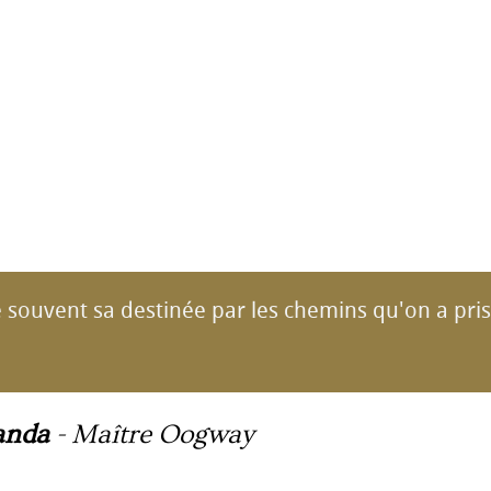
 souvent sa destinée par les chemins qu'on a pri
anda
-
Maître Oogway